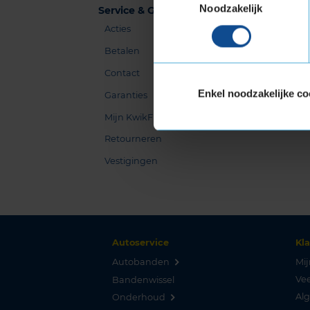
Noodzakelijk
Service & Garanties
Acties
Betalen
Contact
Enkel noodzakelijke co
Garanties
Mijn KwikFit
Retourneren
Vestigingen
Autoservice
Kl
Autobanden
Mij
Vee
Bandenwissel
Al
Onderhoud