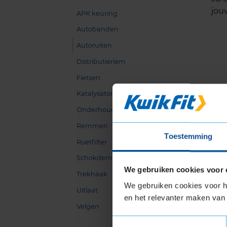
jou
APK keuring
Autobanden
Autoruiten
Distributieriem
Fietsen
Katalysator
Onderhoud
Remmen
Toestemming
Roetfilter
Schokdemper
We gebruiken cookies voor 
Trekhaak
We gebruiken cookies voor he
Uitlaat
en het relevanter maken van 
Velgen
Toestemmingsselectie