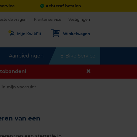
service
Achteraf betalen
estelde vragen
Klantenservice
Vestigingen
Mijn KwikFit
Winkelwagen
Aanbiedingen
E-Bike Service
tobanden!
 in mijn voorruit?
reren van een
reren van een sterretje in