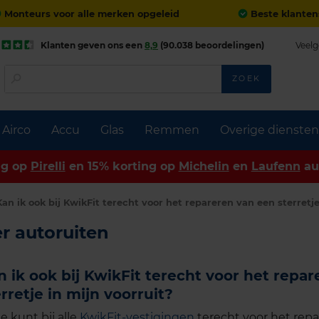
Monteurs voor alle merken opgeleid
Beste klanten
Klanten geven ons een
8,9
(90.038 beoordelingen)
Veelg
ZOEK
Airco
Accu
Glas
Remmen
Overige diensten
ng op
Pirelli
en 15% korting op
Michelin
en
Laufenn
au
Kan ik ook bij KwikFit terecht voor het repareren van een sterretje
r autoruiten
n ik ook bij KwikFit terecht voor het repa
rretje in mijn voorruit?
Je kunt bij alle
KwikFit-vestigingen
terecht voor het repa