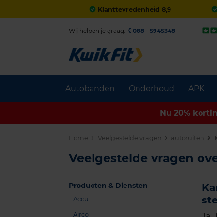
Klanttevredenheid 8,9
Wij helpen je graag.
088 - 5945348
Autobanden
Onderhoud
APK
Nu 20% korti
Home
Veelgestelde vragen
autoruiten
Veelgestelde vragen ove
Producten & Diensten
Ka
ste
Accu
Airco
Ja. 