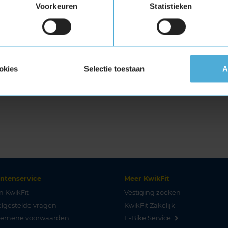
Voorkeuren
Statistieken
okies
Selectie toestaan
A
antenservice
Meer KwikFit
n KwikFit
Vestiging zoeken
lgestelde vragen
KwikFit Zakelijk
gemene voorwaarden
E-Bike Service