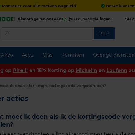
Monteurs voor alle merken opgeleid
Beste klanten
Klanten geven ons een
8,9
(90.129 beoordelingen)
Veelg
ZOEK
Airco
Accu
Glas
Remmen
Overige diensten
ng op
Pirelli
en 15% korting op
Michelin
en
Laufenn
au
oet ik doen als ik mijn kortingscode vergeten ben?
r acties
t moet ik doen als ik de kortingscode ver
llen?
 je een webshopbestelling afgerond, maar ben je de kor