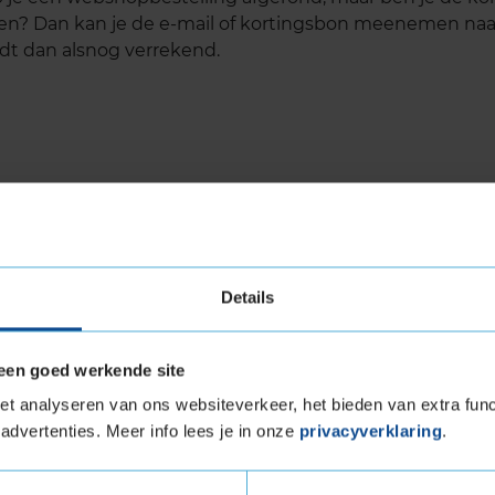
len? Dan kan je de e-mail of kortingsbon meenemen naar
dt dan alsnog verrekend.
Details
een goed werkende site
t analyseren van ons websiteverkeer, het bieden van extra func
advertenties. Meer info lees je in onze
privacyverklaring
.