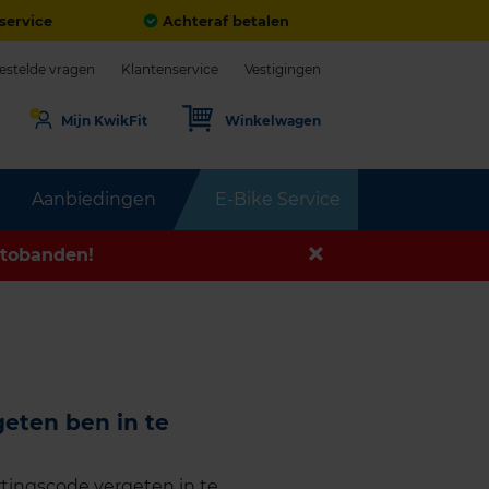
service
Achteraf betalen
estelde vragen
Klantenservice
Vestigingen
Mijn KwikFit
Winkelwagen
Aanbiedingen
E-Bike Service
tobanden!
geten ben in te
tingscode vergeten in te