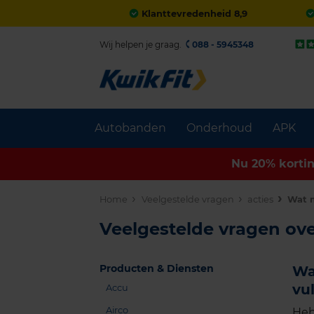
Klanttevredenheid 8,9
Wij helpen je graag.
088 - 5945348
Autobanden
Onderhoud
APK
Nu 20% korti
Home
Veelgestelde vragen
acties
Wat m
Veelgestelde vragen ove
Producten & Diensten
Wa
vu
Accu
Airco
Heb