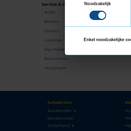
Noodzakelijk
Service & Garanties
Acties
Betalen
Contact
Enkel noodzakelijke co
Garanties
Mijn KwikFit
Retourneren
Vestigingen
Autoservice
Kl
Autobanden
Mij
Vee
Bandenwissel
Al
Onderhoud