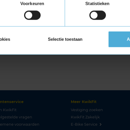
Voorkeuren
Statistieken
okies
Selectie toestaan
A
antenservice
Meer KwikFit
n KwikFit
Vestiging zoeken
lgestelde vragen
KwikFit Zakelijk
gemene voorwaarden
E-Bike Service