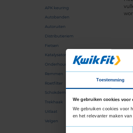
vul
APK keuring
wor
Autobanden
Autoruiten
Distributieriem
Fietsen
Katalysator
Onderhoud
Remmen
Toestemming
Roetfilter
Schokdemper
We gebruiken cookies voor 
Trekhaak
We gebruiken cookies voor he
Uitlaat
en het relevanter maken van 
Velgen
Toestemmingsselectie