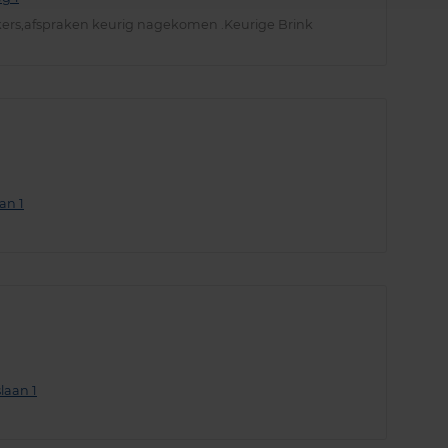
kers,afspraken keurig nagekomen .Keurige Brink
an 1
laan 1