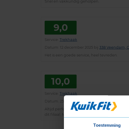
Snel en vakkundig geholpen.
9,0
Service
:
Trekhaak
Datum
: 12 december 2025 bij
338 Veendam, C
Het is een goede service, heel tevreden.
10,0
Service
:
Trekhaak
Datum
: 25 november 2025 bij
365 Appingeda
Altijd perfect in appingedam, Vriendelijk pers
dit filiaal. Mvg Fam Dekker Appingedam
Toestemming