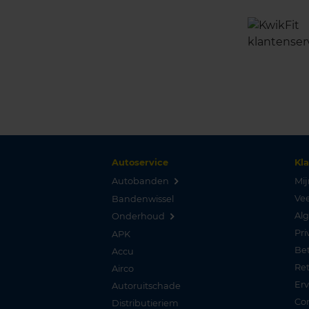
Autoservice
Kl
Autobanden
Mij
Vee
Bandenwissel
Al
Onderhoud
Pri
APK
Be
Accu
Re
Airco
Er
Autoruitschade
Co
Distributieriem