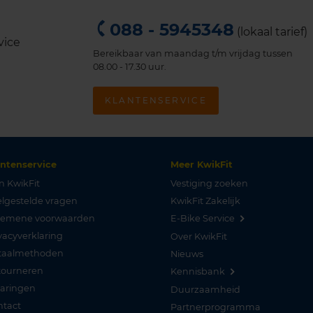
088 - 5945348
(lokaal tarief)
Bereikbaar van maandag t/m vrijdag tussen
08.00 - 17.30 uur.
KLANTENSERVICE
antenservice
Meer KwikFit
n KwikFit
Vestiging zoeken
lgestelde vragen
KwikFit Zakelijk
gemene voorwaarden
E-Bike Service
vacyverklaring
Over KwikFit
taalmethoden
Nieuws
tourneren
Kennisbank
varingen
Duurzaamheid
ntact
Partnerprogramma