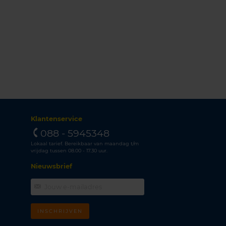
Klantenservice
088 - 5945348
Lokaal tarief. Bereikbaar van maandag t/m
vrijdag tussen 08.00 - 17.30 uur.
Nieuwsbrief
INSCHRIJVEN