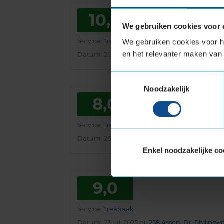
10,0
We gebruiken cookies voor 
Service
:
Trekhaak
We gebruiken cookies voor he
en het relevanter maken van 
Datum
: 20 oktober 2025 bij
436 Zwolle, Burg.
Toestemmingsselectie
Noodzakelijk
8,0
Service
:
Trekhaak
Datum
: 26 augustus 2025 bij
381 Den Helder, 
Enkel noodzakelijke co
9,0
Service
:
Trekhaak
Datum
: 23 juli 2025 bij
258 Assen, Dr. Philipsw