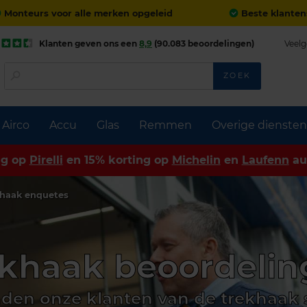
Monteurs voor alle merken opgeleid
Beste klanten
Klanten geven ons een
8,9
(90.083 beoordelingen)
Veelg
ZOEK
Airco
Accu
Glas
Remmen
Overige diensten
ng op
Pirelli
en 15% korting op
Michelin
en
Laufenn
au
khaak enquetes
khaak beoordeli
den onze klanten van de trekhaak 