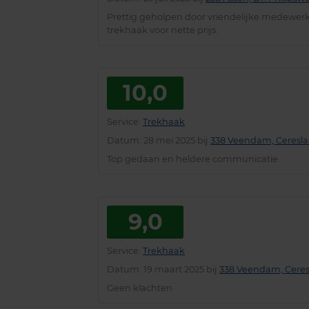
Prettig geholpen door vriendelijke medewer
trekhaak voor nette prijs.
10,0
Service
:
Trekhaak
Datum
: 28 mei 2025 bij
338 Veendam, Ceresla
Top gedaan en heldere communicatie
9,0
Service
:
Trekhaak
Datum
: 19 maart 2025 bij
338 Veendam, Ceres
Geen klachten