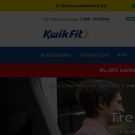
Klanttevredenheid 8,9
Wij helpen je graag.
088 - 5945348
Autobanden
Onderhoud
APK
Nu 20% korti
Home
Klantenservice
Enquêtes
tre
Tre
Wat vin