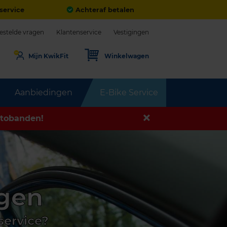
service
Achteraf betalen
estelde vragen
Klantenservice
Vestigingen
Mijn KwikFit
Winkelwagen
Aanbiedingen
E-Bike Service
tobanden!
ngen
service?