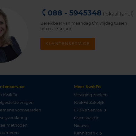
088 - 5945348
(lokaal tarief)
Bereikbaar van maandag t/m vrijdag tussen
08.00 - 17.30 uur.
KLANTENSERVICE
antenservice
Meer KwikFit
n KwikFit
Vestiging zoeken
lgestelde vragen
KwikFit Zakelijk
gemene voorwaarden
E-Bike Service
vacyverklaring
Over KwikFit
taalmethoden
Nieuws
tourneren
Kennisbank