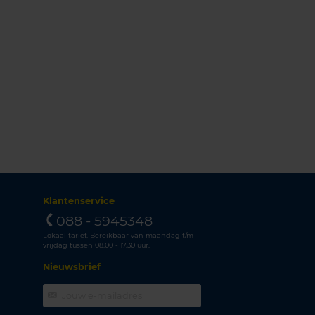
Klantenservice
088 - 5945348
Lokaal tarief. Bereikbaar van maandag t/m
vrijdag tussen 08.00 - 17.30 uur.
Nieuwsbrief