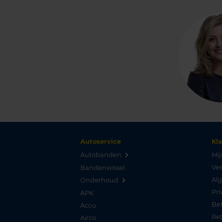
Autoservice
Kl
Autobanden
Mij
Vee
Bandenwissel
Al
Onderhoud
Pri
APK
Be
Accu
Re
Airco