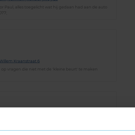
 Paul, alles toegelicht wat hij gedaan had aan de auto
077;
illem Kraanstraat 6
 op vragen die niet met de 'kleine beurt' te maken
 Randweg 3