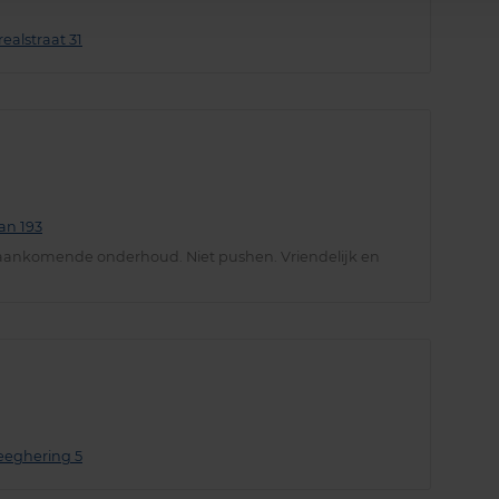
ealstraat 31
an 193
aankomende onderhoud. Niet pushen. Vriendelijk en
teeghering 5