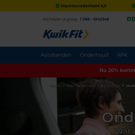
Klanttevredenheid 8,9
Wij helpen je graag.
088 - 5945348
Autobanden
Onderhoud
APK
Nu 20% korti
Home
Klantenservice
Enquêtes
ond
Ond
Wat 