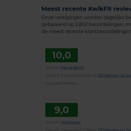
Meest recente KwikFit revi
Onze vestigingen worden dagelijks be
gebaseerd op 2.802 beoordelingen, me
de meest recente klantbeoordelingen
10,0
Service
:
Kleine Beurt
Datum
: 5 augustus 2026 bij
250 Bergen op Z
erg goed service
9,0
Service
:
Merkbeurt
Datum
: 5 augustus 2026 bij
250 Bergen op Z