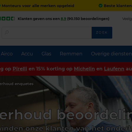
Monteurs voor alle merken opgeleid
Beste klanten
Klanten geven ons een
8,9
(90.150 beoordelingen)
Veelg
ZOEK
Airco
Accu
Glas
Remmen
Overige diensten
ng op
Pirelli
en 15% korting op
Michelin
en
Laufenn
au
erhoud enquetes
erhoud beoordeli
vinden onze klanten van het onder