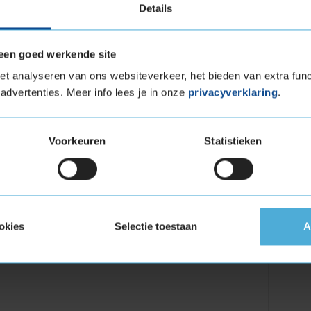
Details
een goed werkende site
t analyseren van ons websiteverkeer, het bieden van extra func
evershoekstraat 578
advertenties. Meer info lees je in onze
privacyverklaring
.
Voorkeuren
Statistieken
Zeefbaan 5
municatie
okies
Selectie toestaan
A