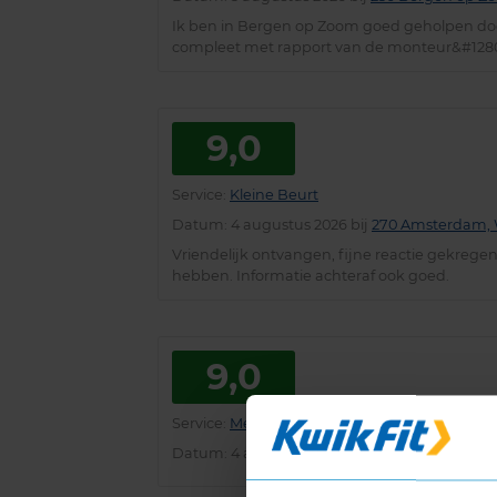
Ik ben in Bergen op Zoom goed geholpen door
compleet met rapport van de monteur&#128
9,0
Service
:
Kleine Beurt
Datum
: 4 augustus 2026 bij
270 Amsterdam, W
Vriendelijk ontvangen, fijne reactie gekregen
hebben. Informatie achteraf ook goed.
9,0
Service
:
Merkbeurt
Datum
: 4 augustus 2026 bij
416 Spijkenisse,