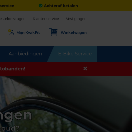
service
Achteraf betalen
estelde vragen
Klantenservice
Vestigingen
Mijn KwikFit
Winkelwagen
Aanbiedingen
E-Bike Service
tobanden!
ngen
houd?