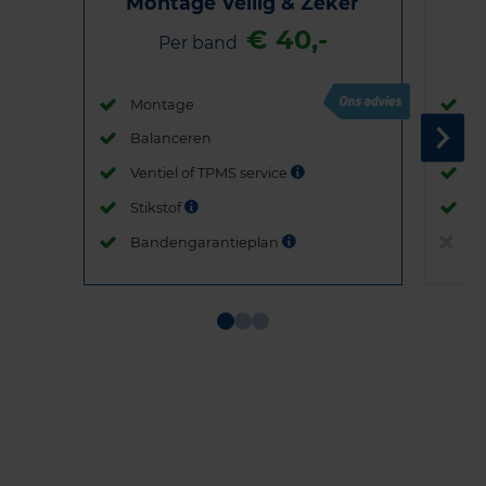
Montage Veilig & Zeker
€ 40,-
Per band
Montage
M
Balanceren
B
Ventiel of TPMS service
Ve
Stikstof
St
Bandengarantieplan
B
Item
1
of
3