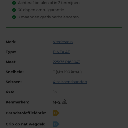
Achteraf betalen of in 3 termijnen
30 dagen omruilgarantie
3 maanden gratis herbalanceren
Merk:
Vredestein
Type:
PINZA AT
Maat:
225/75 R16 104T
Snelheid:
T (t/m 190 km/u)
Seizoen:
4-seizoensbanden
4x4:
Ja
Kenmerken:
,
Brandstofefficiëntie:
D
Grip op nat wegdek:
D