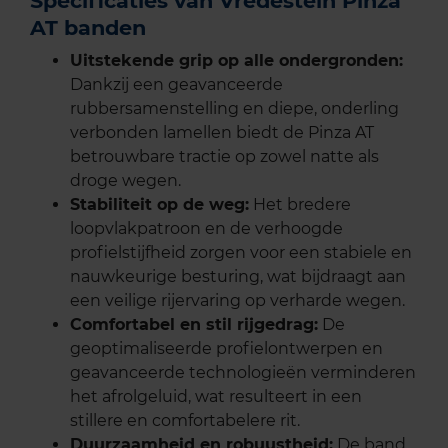
Specificaties van Vredestein Pinza
AT banden
Uitstekende grip op alle ondergronden:
Dankzij een geavanceerde
rubbersamenstelling en diepe, onderling
verbonden lamellen biedt de Pinza AT
betrouwbare tractie op zowel natte als
droge wegen.
Stabiliteit op de weg:
Het bredere
loopvlakpatroon en de verhoogde
profielstijfheid zorgen voor een stabiele en
nauwkeurige besturing, wat bijdraagt aan
een veilige rijervaring op verharde wegen.
Comfortabel en stil rijgedrag:
De
geoptimaliseerde profielontwerpen en
geavanceerde technologieën verminderen
het afrolgeluid, wat resulteert in een
stillere en comfortabelere rit.
Duurzaamheid en robuustheid:
De band