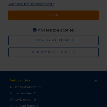
Waar vind ik mijn bandenmaat?
ZOEK
Andere zoekopties:
ZOEK OP KENTEKEN
PERSOONLIJK ADVIES
Autobanden
All-seasonbanden
Zomerbanden
Winterbanden
Extra Load banden