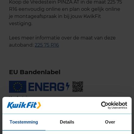
Koop de Vredestein PINZA AT in de maat 225 75
R16 eenvoudig online en plan ook gelijk online
je montageafspraak in bij jouw KwikFit
vestiging.
Lees meer informatie over de maat van deze
autoband:
225 75 R16
EU Bandenlabel
Vredestein
PINZA AT
225/75R16 104 T
Toestemming
Details
Over