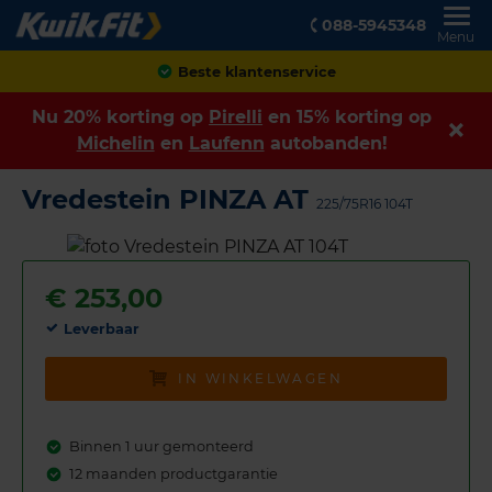
088-5945348
Menu
Achteraf betalen
Nu 20% korting op
Pirelli
en 15% korting op
Michelin
en
Laufenn
autobanden!
Vredestein PINZA AT
225/75R16 104T
€
253,00
Leverbaar
IN WINKELWAGEN
Binnen 1 uur gemonteerd
12 maanden productgarantie