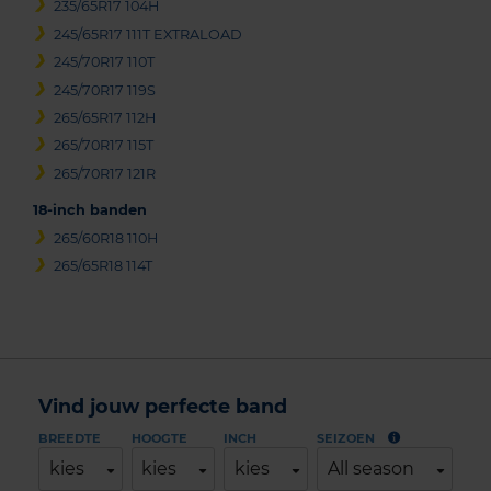
235/65R17 104H
245/65R17 111T EXTRALOAD
245/70R17 110T
245/70R17 119S
265/65R17 112H
265/70R17 115T
265/70R17 121R
18-inch banden
265/60R18 110H
265/65R18 114T
Vind jouw perfecte band
BREEDTE
HOOGTE
INCH
SEIZOEN
kies
kies
kies
All season