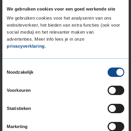
We gebruiken cookies voor een goed werkende site
We gebruiken cookies voor het analyseren van ons
D
D
websiteverkeer, het bieden van extra functies (ook voor
social media) en het relevanter maken van
advertenties. Meer info lees je in onze
72
privacyverklaring
.
B
A
C
Toestemmingsselectie
Noodzakelijk
Deze band is beoordeeld met het EU
brandstofefficiëntie-label D, wat overeen komt
met een minder goede brandstofefficiëntie.
Voorkeuren
In de categorie grip op nat wegdek is deze band
Statistieken
gewaardeerd met een D-label, wat betekent
dat deze band minder goede grip heeft bij
natte weersomstandigheden.
Marketing