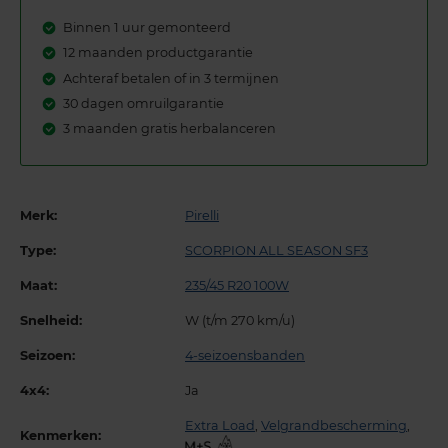
Binnen 1 uur gemonteerd
12 maanden productgarantie
Achteraf betalen of in 3 termijnen
30 dagen omruilgarantie
3 maanden gratis herbalanceren
Merk:
Pirelli
Type:
SCORPION ALL SEASON SF3
Maat:
235/45 R20 100W
Snelheid:
W (t/m 270 km/u)
Seizoen:
4-seizoensbanden
4x4:
Ja
Extra Load
,
Velgrandbescherming
,
Kenmerken:
,