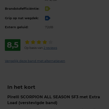
Brandstofefficiëntie:
B
Grip op nat wegdek:
A
Extern geluid:
72dB
8,5
Op basis van
2 reviews
Vergelijk deze band met alternatieven
In het kort
Pirelli SCORPION ALL SEASON SF3 met Extra
Load (verstevigde band)