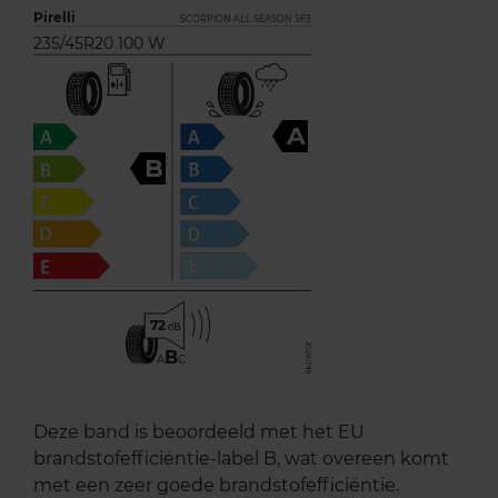
Pirelli
SCORPION ALL SEASON SF3
235/45R20 100 W
A
B
72
B
A
C
Deze band is beoordeeld met het EU
brandstofefficiëntie-label B, wat overeen komt
met een zeer goede brandstofefficiëntie.