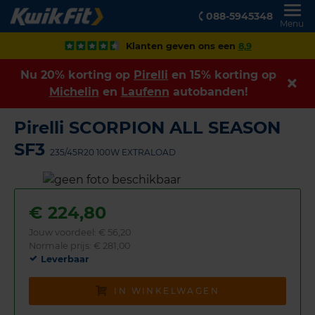
088-5945348
Menu
Klanten geven ons een
8,9
Nu 20% korting op
Pirelli
en 15% korting op
Michelin
en
Laufenn
autobanden!
Pirelli SCORPION ALL SEASON
SF3
235/45R20 100W EXTRALOAD
€
224,80
Jouw voordeel:
€ 56,20
Normale prijs: € 281,00
Leverbaar
IN WINKELWAGEN