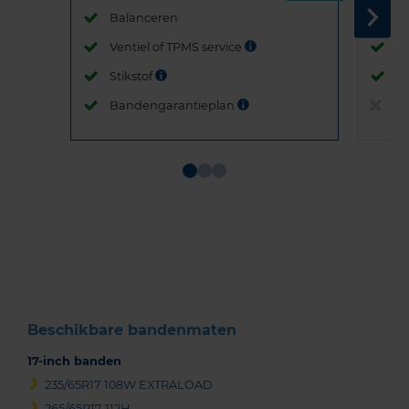
Balanceren
B
Ventiel of TPMS service
Ve
Stikstof
St
Bandengarantieplan
B
Item
1
of
3
Beschikbare bandenmaten
17-inch banden
235/65R17 108W EXTRALOAD
265/65R17 112H