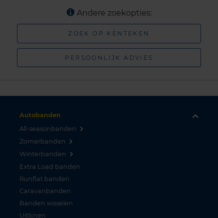
Andere zoekopties:
ZOEK OP KENTEKEN
PERSOONLIJK ADVIES
Autobanden
All-seasonbanden
Zomerbanden
Winterbanden
Extra Load banden
Runflat banden
Caravanbanden
Banden wisselen
Uitlijnen