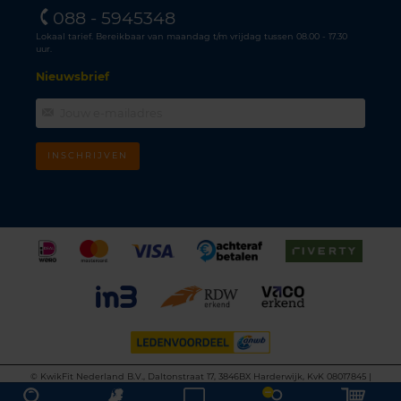
088 - 5945348
Lokaal tarief. Bereikbaar van maandag t/m vrijdag tussen 08.00 - 17.30
uur.
Nieuwsbrief
INSCHRIJVEN
©
KwikFit Nederland B.V., Daltonstraat 17, 3846BX Harderwijk, KvK 08017845 |
Algemene voorwaarden
•
Privacyverklaring
•
Cookiebeleid
•
Disclaimer