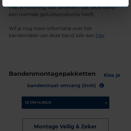
De band heeft een extern rolgeluid van 71 dB
met B-notering, wat betekent dat deze band
een normale geluidsproductie heeft.
Wil je nog meer informatie over het
bandenlabel van deze band, klik dan
hier
Bandenmontagepakketten
Kies je
bandenmaat omvang (inch)
Montage Veilig & Zeker