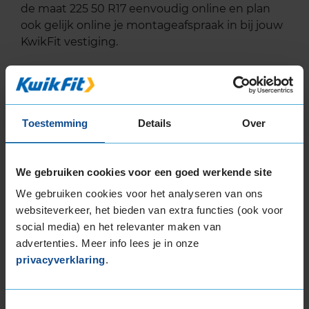
de maat 225 50 R17 eenvoudig online en plan
ook gelijk online je montageafspraak in bij jouw
KwikFit vestiging.
Lees meer informatie over de maat van deze
autoband:
225 50 R17
Toestemming
Details
Over
EU Bandenlabel
We gebruiken cookies voor een goed werkende site
We gebruiken cookies voor het analyseren van ons
websiteverkeer, het bieden van extra functies (ook voor
Pirelli
POWERGY WINTER
social media) en het relevanter maken van
225/50R17 98 V
advertenties. Meer info lees je in onze
privacyverklaring
.
Toestemmingsselectie