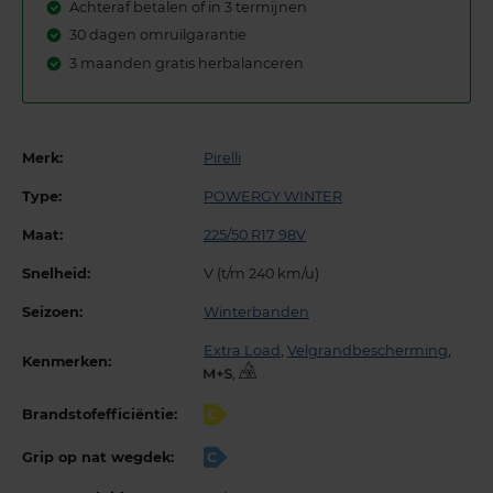
Achteraf betalen of in 3 termijnen
30 dagen omruilgarantie
3 maanden gratis herbalanceren
Merk:
Pirelli
Type:
POWERGY WINTER
Maat:
225/50 R17 98V
Snelheid:
V (t/m 240 km/u)
Seizoen:
Winterbanden
Extra Load
,
Velgrandbescherming
,
Kenmerken:
,
Brandstofefficiëntie:
C
Grip op nat wegdek:
C