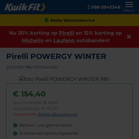
088-5945348
Menu
Achteraf betalen
Nu 20% korting op
Pirelli
en 15% korting op
Michelin
en
Laufenn
autobanden!
Pirelli POWERGY WINTER
225/50R17 98V EXTRALOAD
€
154,40
Jouw voordeel:
€ 38,60
Normale prijs: € 193,00
Uitverkocht:
Bekijk alternatieven
Binnen 1 uur gemonteerd
12 maanden productgarantie