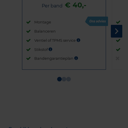
€ 40,-
Per band
Montage
M
Balanceren
B
Ventiel of TPMS service
Ve
Stikstof
St
Bandengarantieplan
B
Item
1
of
3