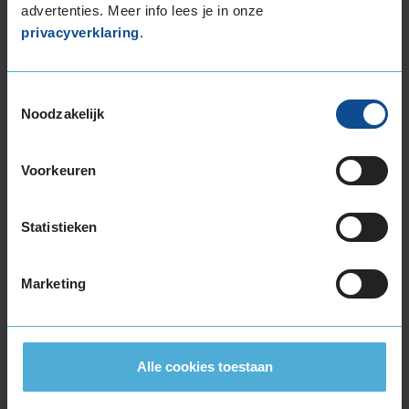
advertenties. Meer info lees je in onze
De band heeft een extern rolgeluid van 70 dB
privacyverklaring
.
met A-notering, wat betekent dat deze band
een stille geluidsproductie heeft.
Toestemmingsselectie
Wil je nog meer informatie over het
Noodzakelijk
bandenlabel van deze band, klik dan
hier
Voorkeuren
Statistieken
Bandenmontagepakketten
Kies je
bandenmaat omvang (inch)
Marketing
Alle cookies toestaan