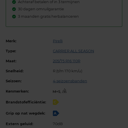
Achteraf betalen of in 3 termijnen
30 dagen omruilgarantie
3 maanden gratis herbalanceren
Merk:
Pirelli
Type:
CARRIER ALL SEASON
Maat:
205/75 R16 110R
Snelheid:
R (t/m 170 km/u)
Seizoen:
4-seizoensbanden
Kenmerken:
,
Brandstofefficiëntie:
C
Grip op nat wegdek:
A
Extern geluid:
70dB