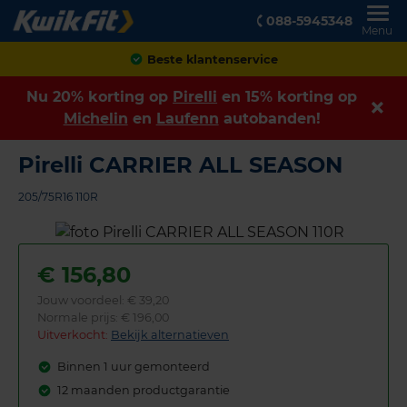
088-5945348
Menu
Beste klantenservice
Nu 20% korting op
Pirelli
en 15% korting op
Michelin
en
Laufenn
autobanden!
Pirelli CARRIER ALL SEASON
205/75R16 110R
€
156,80
Jouw voordeel:
€ 39,20
Normale prijs: € 196,00
Uitverkocht:
Bekijk alternatieven
Binnen 1 uur gemonteerd
12 maanden productgarantie