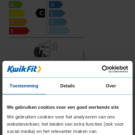
C
70
A
BC
Deze band is beoordeeld met het EU
brandstofefficiëntie-label C, wat overeen komt
Toestemming
Details
Over
met een goede brandstofefficiëntie.
In de categorie grip op nat wegdek is deze band
We gebruiken cookies voor een goed werkende site
gewaardeerd met een A-label, wat betekent dat
We gebruiken cookies voor het analyseren van ons
deze band uitstekende grip heeft bij natte
websiteverkeer, het bieden van extra functies (ook voor
weersomstandigheden.
social media) en het relevanter maken van