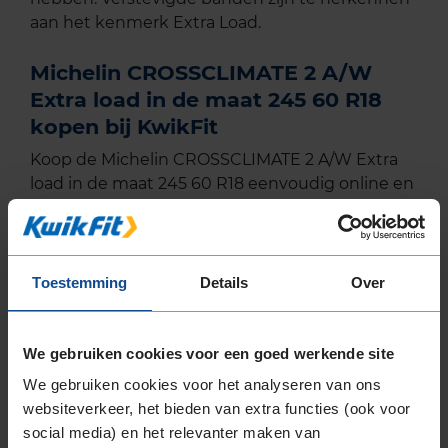
aan het kenmerk Extra Load.
Michelin CROSSCLIMATE 2 A/W
Extra load in de maat 245 60 R18
kopen bij KwikFit
Koop de Michelin CROSSCLIMATE 2 A/W Extra
load in de maat 245 60 R18 eenvoudig online en
plan ook gelijk online je montageafspraak in bij
jouw KwikFit vestiging.
Toestemming
Details
Over
EU Bandenlabel
We gebruiken cookies voor een goed werkende site
We gebruiken cookies voor het analyseren van ons
Michelin
websiteverkeer, het bieden van extra functies (ook voor
CROSSCLIMATE 2 A/W
245/60R18 109 V
social media) en het relevanter maken van