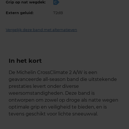
Grip op nat wegdek:
C
Extern geluid:
72dB
Vergelijk deze band met alternatieven
In het kort
De Michelin CrossClimate 2 A/W is een
geavanceerde all-season band die uitstekende
prestaties levert onder diverse
weersomstandigheden. Deze band is
ontworpen om zowel op droge als natte wegen
optimale grip en veiligheid te bieden, en is
tevens geschikt voor lichte sneeuwval.​