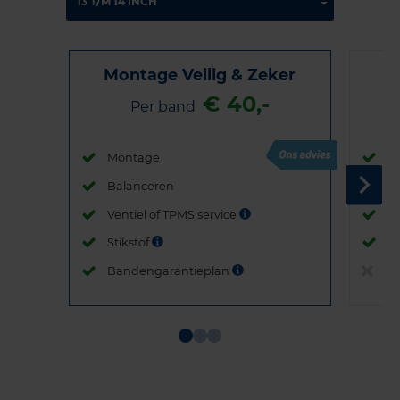
Montage Veilig & Zeker
€ 40,-
Per band
Montage
M
Balanceren
B
Ventiel of TPMS service
Ve
Stikstof
St
Bandengarantieplan
B
Item
1