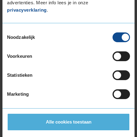
advertenties. Meer info lees je in onze
privacyverklaring
.
Toestemmingsselectie
C
Noodzakelijk
D
Voorkeuren
72
Statistieken
B
A
C
Marketing
Deze band is beoordeeld met het EU
brandstofefficiëntie-label D, wat overeen komt
met een minder goede brandstofefficiëntie.
Alle cookies toestaan
In de categorie grip op nat wegdek is deze band