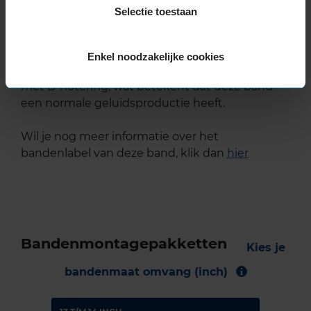
gewaardeerd met een C-label, wat betekent dat
Selectie toestaan
deze band goede grip heeft bij natte
weersomstandigheden.
Enkel noodzakelijke cookies
De band heeft een extern rolgeluid van 72 dB
met B-notering, wat betekent dat deze band
een normale geluidsproductie heeft.
Wil je nog meer informatie over het
bandenlabel van deze band, klik dan
hier
Bandenmontagepakketten
Kies je
bandenmaat omvang (inch)