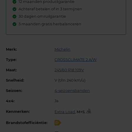
12 maanden productgarantie
Achteraf betalen of in 3 termijnen
30 dagen omruilgarantie
3 maanden gratis herbalanceren
Merk:
Michelin
Type:
CROSSCLIMATE 2 A/W
Maat:
245/60 R18 109V
Snelheid:
V (t/m 240 km/u)
Seizoen:
4-seizoensbanden
4x4:
Ja
Kenmerken:
Extra Load
,
,
Brandstofefficiëntie:
D