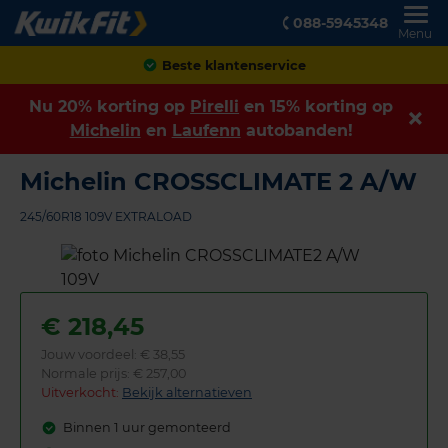
088-5945348
Menu
Achteraf betalen
Nu 20% korting op
Pirelli
en 15% korting op
Michelin
en
Laufenn
autobanden!
Michelin CROSSCLIMATE 2 A/W
245/60R18 109V EXTRALOAD
€
218,45
Jouw voordeel:
€ 38,55
Normale prijs: € 257,00
Uitverkocht:
Bekijk alternatieven
Binnen 1 uur gemonteerd