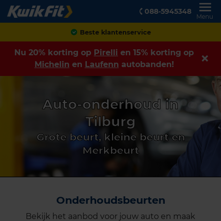
088-5945348
Menu
Beste klantenservice
Nu 20% korting op
Pirelli
en 15% korting op
Michelin
en
Laufenn
autobanden!
Auto-onderhoud in
Tilburg
Grote beurt, kleine beurt en
Merkbeurt
Onderhoudsbeurten
Bekijk het aanbod voor jouw auto en maak