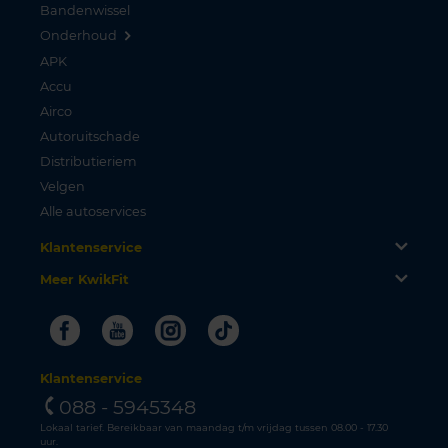
Bandenwissel
Onderhoud
APK
Accu
Airco
Autoruitschade
Distributieriem
Velgen
Alle autoservices
Klantenservice
Meer KwikFit
Facebook
Youtube
Instagram
Tiktok
Klantenservice
088 - 5945348
Lokaal tarief. Bereikbaar van maandag t/m vrijdag tussen 08.00 - 17.30
uur.