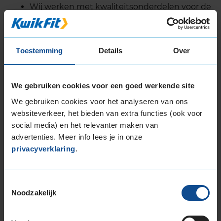
Wij werken met kwaliteitsonderdelen voor de
beste prijs.
Bij noodzakelijke reparaties ontvang je altijd
vooraf een prijsopgave.
Toestemming
Details
Over
Uiteraard kun je bij ons ook terecht voor alle
soorten en merken
autobanden in Tilburg
,
APK-
We gebruiken cookies voor een goed werkende site
keuring in Tilburg
en voor je
aircoservice in Tilburg
.
We gebruiken cookies voor het analyseren van ons
Daarnaast zijn we nu ook
fietsenmaker in
websiteverkeer, het bieden van extra functies (ook voor
Tilburg
en bieden we fietsreparatie en
social media) en het relevanter maken van
fietsonderhoud aan voor alle elektrische (e-bikes)
advertenties. Meer info lees je in onze
én niet-elektrische fietsen.
privacyverklaring
.
Toestemmingsselectie
Noodzakelijk