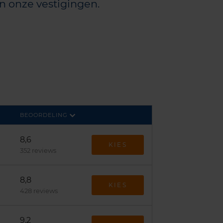
an onze vestigingen.
BEOORDELING
8,6
KIES
352 reviews
8,8
KIES
428 reviews
9,2