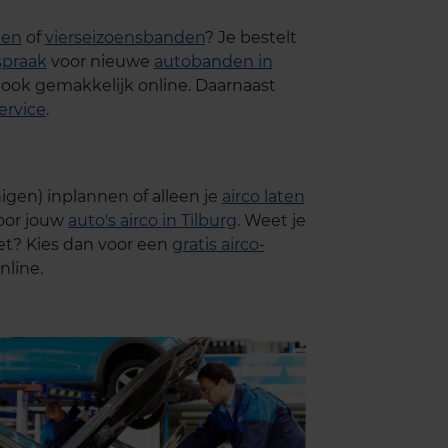
den
of
vierseizoensbanden
? Je bestelt
praak
voor nieuwe
autobanden in
 ook gemakkelijk online. Daarnaast
rvice
.
nigen) inplannen of alleen je
airco laten
oor jouw
auto's airco in Tilburg
. Weet je
oet? Kies dan voor een
gratis airco-
nline.