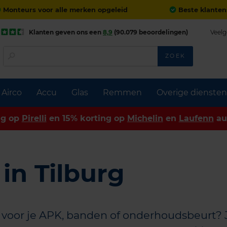
Monteurs voor alle merken opgeleid
Beste klanten
Klanten geven ons een
8,9
(90.079 beoordelingen)
Veelg
ZOEK
Airco
Accu
Glas
Remmen
Overige diensten
ng op
Pirelli
en 15% korting op
Michelin
en
Laufenn
au
in Tilburg
g voor je APK, banden of onderhoudsbeurt? J