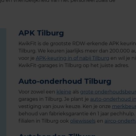
ijd en vriendelijkheid van het personeel zoals de
APK Tilburg
KwikFit is de grootste RDW-erkende APK keuring
Tilburg. We keuren jaarlijks meer dan 200.000 a
voor je
APK-keuring in of nabij Tilburg
en wil je n
KwikFit-garages in Tilburg op het juiste adres.
Auto-onderhoud Tilburg
Voor zowel een
kleine
als
grote onderhoudsbeur
garages in Tilburg. Je plant je
auto-onderhoud in
vestiging van jouw keuze. Ken je onze
merkbeur
behoud van fabrieksgarantie én 1 jaar pechhulp. U
filialen in Tilburg ook
oliewissels
en
airco-onder