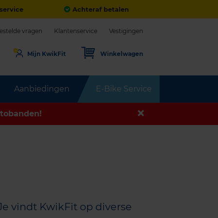
service
Achteraf betalen
estelde vragen
Klantenservice
Vestigingen
Mijn KwikFit
Winkelwagen
Aanbiedingen
E-Bike Service
tobanden!
e vindt KwikFit op diverse