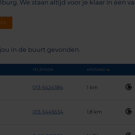
lburg. We staan altijd voor je klaar in één v
 jou in de buurt gevonden.
TELEFOON
AFSTAND
013-5424384
1 km
013-5445634
1,8 km