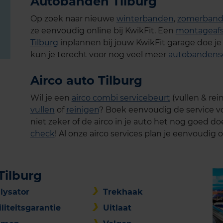
Autobanden Tilburg
Op zoek naar nieuwe
winterbanden
,
zomerban
ze eenvoudig online bij KwikFit. Een
montageafs
Tilburg
inplannen bij jouw KwikFit garage doe je
kun je terecht voor nog veel meer
autobandense
Airco auto Tilburg
Wil je een
airco combi servicebeurt
(vullen & rei
vullen
of
reinigen
? Boek eenvoudig de service v
niet zeker of de airco in je auto het nog goed d
check
! Al onze airco services plan je eenvoudig o
Tilburg
lysator
Trekhaak
liteitsgarantie
Uitlaat