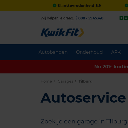
Klanttevredenheid 8,9
Wij helpen je graag.
088 - 5945348
Autobanden
Onderhoud
APK
Nu 20% korti
Home
Garages
Tilburg
Autoservice 
Zoek je een garage in Tilbur