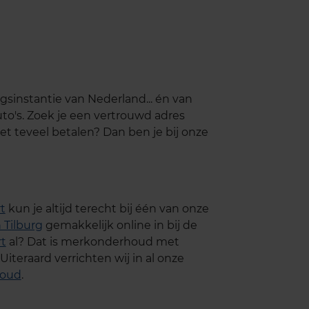
sinstantie van Nederland... én van
uto's. Zoek je een vertrouwd adres
iet teveel betalen? Dan ben je bij onze
t
kun je altijd terecht bij één van onze
 Tilburg
gemakkelijk online in bij de
t
al? Dat is merkonderhoud met
iteraard verrichten wij in al onze
houd
.