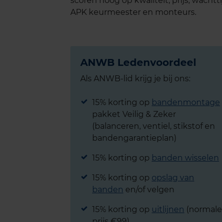
scoren hoog op kwaliteit, prijs, wachtt
APK keurmeester en monteurs.
ANWB Ledenvoordeel
Als ANWB-lid krijg je bij ons:
15% korting op
bandenmontage
pakket Veilig & Zeker
(balanceren, ventiel, stikstof en
bandengarantieplan)
15% korting op
banden wisselen
15% korting op
opslag van
banden
en/of velgen
15% korting op
uitlijnen
(normale
prijs €99)