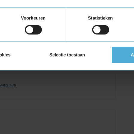
onderhoud reviews uit Sittard
Voorkeuren
Statistieken
klantbeoordelingen van auto-onderhoud door
klantbeoordeling is gebaseerd op 8
e van 10. Hieronder zie je de meest recente
okies
Selectie toestaan
A
erweg 78a