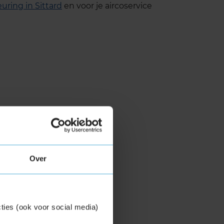
uring in Sittard
en voor je aircoservice
Over
ties (ook voor social media)