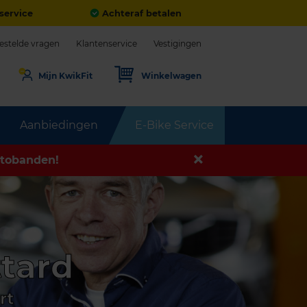
service
Achteraf betalen
estelde vragen
Klantenservice
Vestigingen
Mijn KwikFit
Winkelwagen
Aanbiedingen
E-Bike Service
tobanden!
ttard
rt