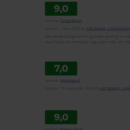
9,0
Service
:
Grote Beurt
Datum
: 7 mei 2025 bij
431 Sittard, Limbricht
Net als de vorige keren, gewoon prettig te w
staat loopt de monteur nog even mee, om de w
7,0
Service
:
Merkbeurt
Datum
: 13 november 2024 bij
431 Sittard, Li
9,0
Service
:
Kleine Beurt