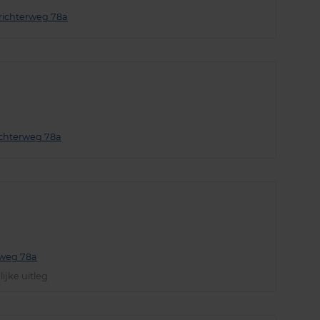
brichterweg 78a
richterweg 78a
rweg 78a
ijke uitleg