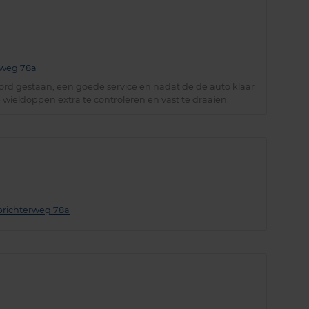
erweg 78a
oord gestaan, een goede service en nadat de de auto klaar
ieldoppen extra te controleren en vast te draaien.
mbrichterweg 78a