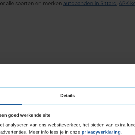
voor alle soorten en merken
autobanden in Sittard
,
APK-ke
Details
een goed werkende site
t analyseren van ons websiteverkeer, het bieden van extra func
advertenties. Meer info lees je in onze
privacyverklaring
.