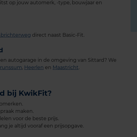
itst op jouw automerk, -type, bouwjaar en
brichterweg
direct naast Basic-Fit
.
d
e een autogarage in de omgeving van Sittard? We
runssum
,
Heerlen
en
Maastricht
.
 bij KwikFit?
tomerken.
spraak maken.
len voor de beste prijs.
ng je altijd vooraf een prijsopgave.