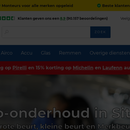
Monteurs voor alle merken opgeleid
Beste klanten
Klanten geven ons een
8,9
(90.157 beoordelingen)
Veelg
ZOEK
Airco
Accu
Glas
Remmen
Overige diensten
ng op
Pirelli
en 15% korting op
Michelin
en
Laufenn
au
-onderhoud in Si
rote beurt, kleine beurt en Merkbeu