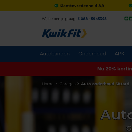
Klanttevredenheid 8,9
Wij helpen je graag.
088 - 5945348
Autobanden
Onderhoud
APK
Nu 20% korti
Home
Garages
Auto-onderhoud Sittard
Auto
G