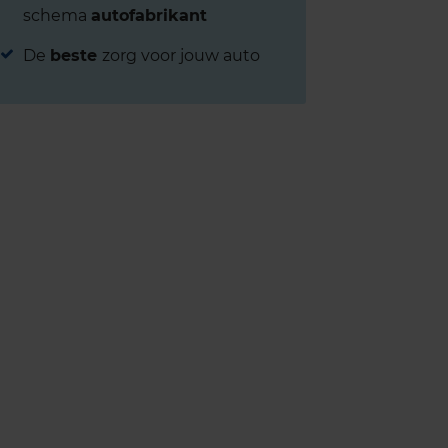
schema
autofabrikant
De
beste
zorg voor jouw auto