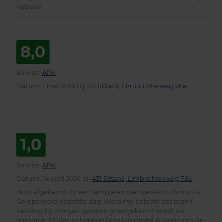
hebben.
8,0
Service
:
APK
Datum
: 1 mei 2026 bij
431 Sittard, Limbrichterweg 78a
.
1,0
Service
:
APK
Datum
: 14 april 2026 bij
431 Sittard, Limbrichterweg 78a
Auto afgekeurd op een lampje en niet werkend claxon na.
Gerepareerd dezelfde dag. Werd me beloofd dat tegen
betaling hij morgen gewoon goedgekeurd wordt na
reparatie. Ondanks tweede betaling moest ik wederom de