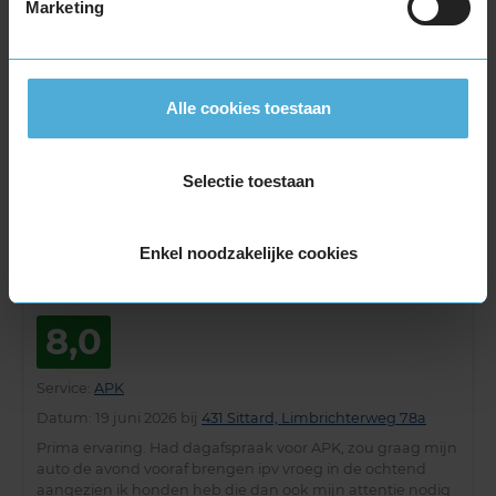
Marketing
Service
:
APK
Datum
: 20 juli 2026 bij
431 Sittard, Limbrichterweg 78a
Alle cookies toestaan
7,0
Selectie toestaan
Service
:
APK
Datum
: 14 juli 2026 bij
431 Sittard, Limbrichterweg 78a
Enkel noodzakelijke cookies
8,0
Service
:
APK
Datum
: 19 juni 2026 bij
431 Sittard, Limbrichterweg 78a
Prima ervaring. Had dagafspraak voor APK, zou graag mijn
auto de avond vooraf brengen ipv vroeg in de ochtend
aangezien ik honden heb die dan ook mijn attentie nodig