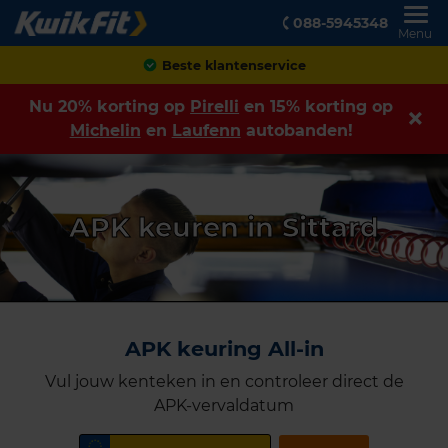
088-5945348
Menu
Achteraf betalen
Nu 20% korting op
Pirelli
en 15% korting op
Michelin
en
Laufenn
autobanden!
APK keuren in Sittard
APK keuring All-in
Vul jouw kenteken in en controleer direct de
APK-vervaldatum