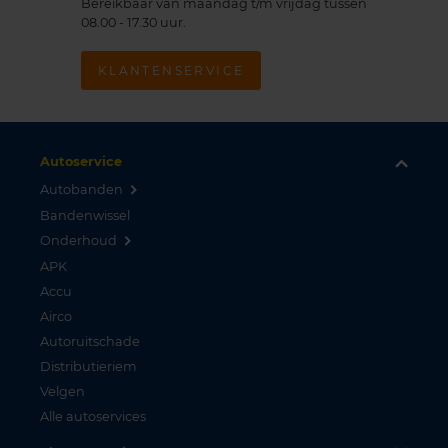
Bereikbaar van maandag t/m vrijdag tussen
08.00 - 17.30 uur.
KLANTENSERVICE
Autoservice
Autobanden
Bandenwissel
Onderhoud
APK
Accu
Airco
Autoruitschade
Distributieriem
Velgen
Alle autoservices