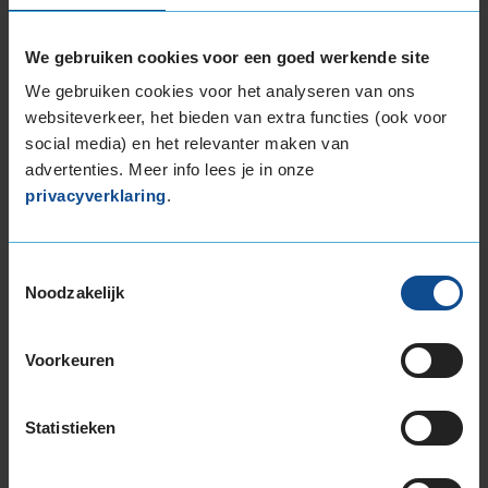
We gebruiken cookies voor een goed werkende site
9,0
We gebruiken cookies voor het analyseren van ons
websiteverkeer, het bieden van extra functies (ook voor
Service
:
APK
social media) en het relevanter maken van
Datum
: 23 juli 2026 bij
431 Sittard, Limbrichterweg 78a
advertenties. Meer info lees je in onze
privacyverklaring
.
10,0
Toestemmingsselectie
Noodzakelijk
Service
:
APK
Datum
: 24 juli 2026 bij
431 Sittard, Limbrichterweg 78a
Snel en vakkundig
Voorkeuren
Statistieken
8,0