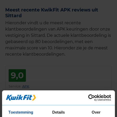
Meest recente KwikFit APK reviews uit
Sittard
Hieronder vindt u de meest recente
klantbeoordelingen van APK keuringen door onze
vestiging in Sittard. De actuele klantbeoordeling is
gebaseerd op 80 beoordelingen, met een
maximale score van 10. Hieronder zie je de meest
recente klantbeoordelingen.
9,0
Service
:
APK
Datum
: 4 augustus 2026 bij
431 Sittard, Limbrichterweg
78a
Goede voorlichting op mijn vragen en een goede tip om de
storing beter te voorkomen
Toestemming
Details
Over