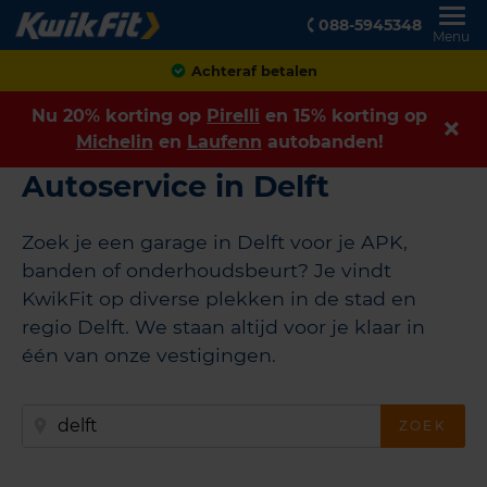
088-5945348
Menu
Achteraf betalen
Nu 20% korting op
Pirelli
en 15% korting op
Michelin
en
Laufenn
autobanden!
Autoservice in Delft
Zoek je een garage in Delft voor je APK,
banden of onderhoudsbeurt? Je vindt
KwikFit op diverse plekken in de stad en
regio Delft. We staan altijd voor je klaar in
één van onze vestigingen.