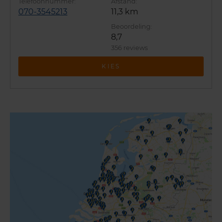
070-3545213
11,3 km
8,7
356 reviews
KIES