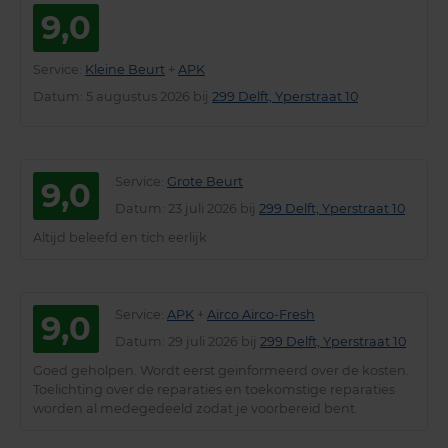
9,0
Service
:
Kleine Beurt
+
APK
Datum
: 5 augustus 2026 bij
299 Delft, Yperstraat 10
Service
:
Grote Beurt
9,0
Datum
: 23 juli 2026 bij
299 Delft, Yperstraat 10
Altijd beleefd en tich eerlijk
Service
:
APK
+
Airco Airco-Fresh
9,0
Datum
: 29 juli 2026 bij
299 Delft, Yperstraat 10
Goed geholpen. Wordt eerst geinformeerd over de kosten.
Toelichting over de reparaties en toekomstige reparaties
worden al medegedeeld zodat je voorbereid bent.