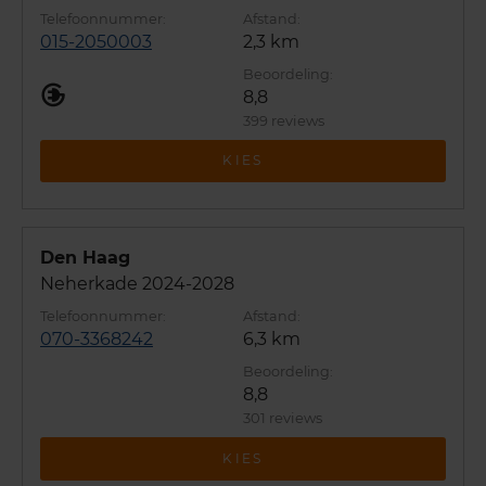
015-2050003
2,3 km
8,8
399 reviews
KIES
Den Haag
Neherkade 2024-2028
070-3368242
6,3 km
8,8
301 reviews
KIES