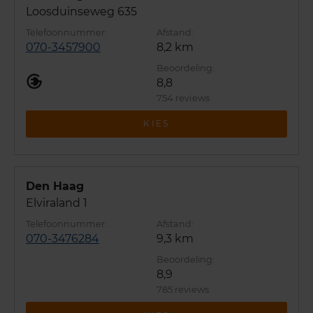
Loosduinseweg 635
070-3457900
8,2 km
8,8
754 reviews
KIES
Den Haag
Elviraland 1
070-3476284
9,3 km
8,9
785 reviews