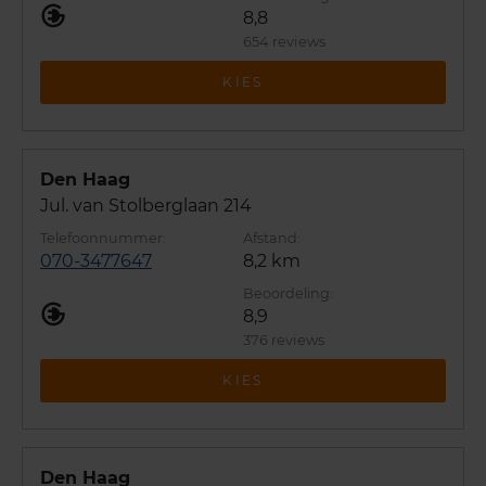
8,8
654 reviews
KIES
Den Haag
Jul. van Stolberglaan 214
070-3477647
8,2 km
8,9
376 reviews
KIES
Den Haag