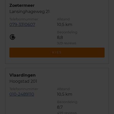
Zoetermeer
Lansinghageweg 21
079-3310607
10,5 km
8,8
929 reviews
KIES
Vlaardingen
Hoogstad 201
010-2489110
10,5 km
8,7
499 reviews