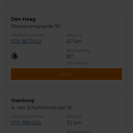
Den Haag
Wolweversgaarde 92
070-3673422
6,7 km
8,7
294 reviews
KIES
Voorburg
A. van Scheltemastraat 16
070-3864516
7,2 km