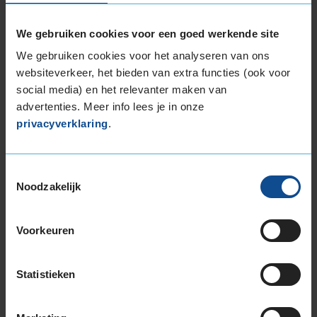
miljoenen klanten veilig op weg geholpen met
onze
autoservice
. Delftenaren gaan voor APK,
We gebruiken cookies voor een goed werkende site
onderhoud, banden, ruitreparaties, trekhaken en
We gebruiken cookies voor het analyseren van ons
nog veel meer naar KwikFit!
websiteverkeer, het bieden van extra functies (ook voor
social media) en het relevanter maken van
Lokale autoservice in Delft
advertenties. Meer info lees je in onze
We zijn onder andere te vinden nabij de
privacyverklaring
.
wijk
Voorhof
en in Delft
Centrum
.
Autoservice regio Delft
Toestemmingsselectie
Noodzakelijk
Woon je net buiten Delft of zoek je een
autogarage in de omgeving van Delft? We zijn ook
dichtbij te vinden in
Den Haag
,
Rotterdam
,
Voorkeuren
Voorburg
,
Schiedam
en
Vlaardingen
.
KwikFit Delft: goede ervaringen
Statistieken
KwikFit autogarages in Delft worden gemiddeld
met een
8,5
beoordeeld. Dit cijfer is gebaseerd op