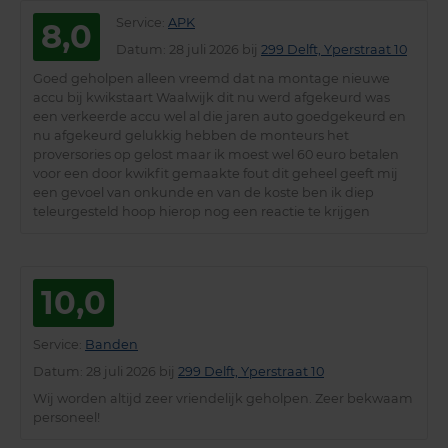
Service
:
APK
8,0
Datum
: 28 juli 2026 bij
299 Delft, Yperstraat 10
Goed geholpen alleen vreemd dat na montage nieuwe
accu bij kwikstaart Waalwijk dit nu werd afgekeurd was
een verkeerde accu wel al die jaren auto goedgekeurd en
nu afgekeurd gelukkig hebben de monteurs het
proversories op gelost maar ik moest wel 60 euro betalen
voor een door kwikfit gemaakte fout dit geheel geeft mij
een gevoel van onkunde en van de koste ben ik diep
teleurgesteld hoop hierop nog een reactie te krijgen
10,0
Service
:
Banden
Datum
: 28 juli 2026 bij
299 Delft, Yperstraat 10
Wij worden altijd zeer vriendelijk geholpen. Zeer bekwaam
personeel!