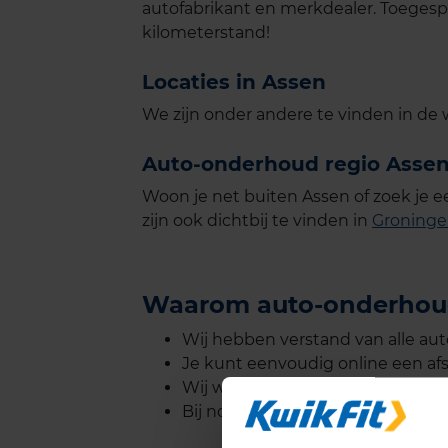
autofabrikant en merkdealer. Toegesp
kilometerstand!
Locaties in Assen
We zijn onder andere te vinden in de 
Auto-onderhoud regio Asse
Woon je net buiten Assen of zoek je
zijn ook dichtbij te vinden in
Groning
Waarom auto-onderhoud
Wij hebben verstand van alle au
Je kunt eenvoudig online een af
Wij werken met kwaliteitsonderde
Bij noodzakelijke reparaties ontva