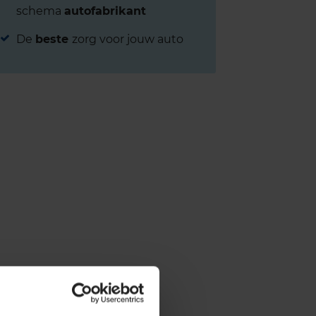
schema
autofabrikant
De
beste
zorg voor jouw auto