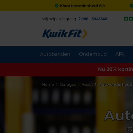
Klanttevredenheid 8,9
Wij helpen je graag.
088 - 5945348
Autobanden
Onderhoud
APK
Nu 20% korti
Home
Garages
Assen
Auto-onderhoud
Aut
G