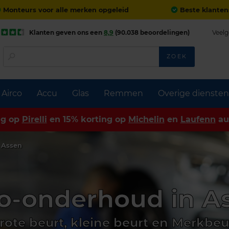
Monteurs voor alle merken opgeleid
Beste klanten
Klanten geven ons een
8,9
(90.038 beoordelingen)
Veelg
ZOEK
Airco
Accu
Glas
Remmen
Overige diensten
ng op
Pirelli
en 15% korting op
Michelin
en
Laufenn
au
 Assen
o-onderhoud in A
rote beurt, kleine beurt en Merkbeu