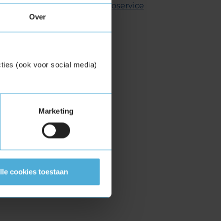
uring in Assen
en voor je
aircoservice
Over
ties (ook voor social media)
Marketing
lle cookies toestaan