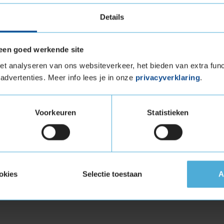
voor alle soorten en merken
autobanden in Assen
,
APK-ke
Details
een goed werkende site
t analyseren van ons websiteverkeer, het bieden van extra func
advertenties. Meer info lees je in onze
privacyverklaring
.
Voorkeuren
Statistieken
okies
Selectie toestaan
A