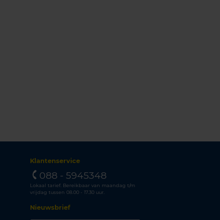
Klantenservice
088 - 5945348
Lokaal tarief. Bereikbaar van maandag t/m
vrijdag tussen 08.00 - 17.30 uur.
Nieuwsbrief