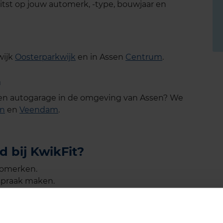
itst op jouw automerk, -type, bouwjaar en
wijk
Oosterparkwijk
en in Assen
Centrum
.
n
 een autogarage in de omgeving van Assen? We
en
en
Veendam
.
 bij KwikFit?
tomerken.
spraak maken.
len voor de beste prijs.
ng je altijd vooraf een prijsopgave.