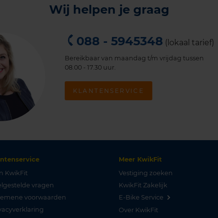
Wij helpen je graag
088 - 5945348
(lokaal tarief)
Bereikbaar van maandag t/m vrijdag tussen
08.00 - 17.30 uur.
KLANTENSERVICE
antenservice
Meer KwikFit
n KwikFit
Vestiging zoeken
lgestelde vragen
KwikFit Zakelijk
gemene voorwaarden
E-Bike Service
vacyverklaring
Over KwikFit