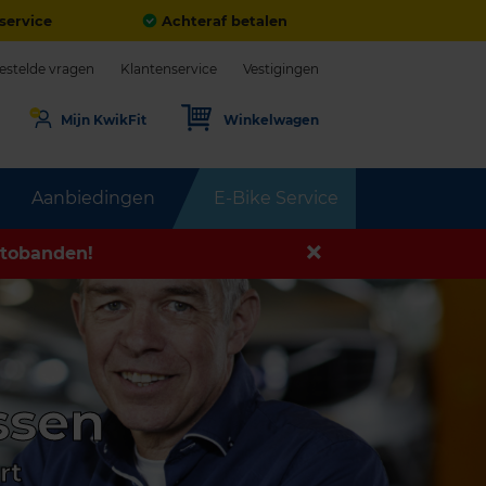
service
Achteraf betalen
estelde vragen
Klantenservice
Vestigingen
Mijn KwikFit
Winkelwagen
Aanbiedingen
E-Bike Service
tobanden!
ssen
rt