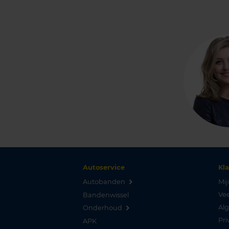
Autoservice
Kl
Autobanden
Mij
Vee
Bandenwissel
Al
Onderhoud
Pri
APK