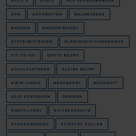
ACCU'S
AIRCO
ALL-SEASONBANDEN
APK
AUTORUITEN
BALANCEREN
BANDEN
BANDENWISSEL
DISTRIBUTIERIEM
ELEKTRISCH ONDERHOUD
FIT-TO-GO
GROTE BEURT
KATALYSATOREN
KLEINE BEURT
KWIK-CHECK
MERKBEURT
NOODRUIT
OLIE VERVERSEN
REMMEN
ROETFILTERS
RUITREPARATIE
SCHOKDEMPERS
STIKSTOF VULLEN