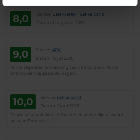
Service
:
Balanceren
+
Lekke band
8,0
Datum
: 1 augustus 2026
Service
:
APK
9,0
Datum
: 15 juli 2026
Prima afspraken en naleving van de afspraken. Prima
antwoorden bij gestelde vragen.
Service
:
Lekke band
10,0
Datum
: 24 juli 2026
Zonder afspraak direct geholpen en vriendelijk te woord
gestaan Prima dus