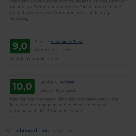
geholpen worden, maar door de vakantie periode waren er
maar 2 i.p.v. 5 monteuers aanwezig.Toch binnen een half
uur geholpen met wel 5 anderen auto's opde brug.
Geweldig!!!
Service
:
Airco Airco-Fresh
9,0
Datum
: 13 juli 2026
Geduldig en profesioneel
Service
:
Oliewissel
10,0
Datum
: 10 juli 2026
heb olie laten verversen bij thuiskomst bleek dat hij olie
lekte ben terug gegaan en ben direckt zeer goed
geholpen een dike 10 voor deze man.
Meer beoordelingen tonen