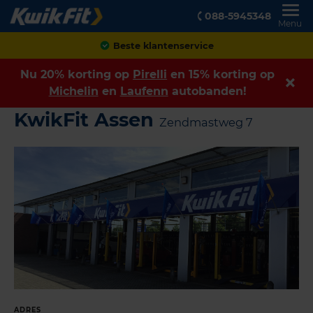
088-5945348
Menu
Beste klantenservice
Nu 20% korting op
Pirelli
en 15% korting op
Michelin
en
Laufenn
autobanden!
KwikFit Assen
Zendmastweg 7
ADRES