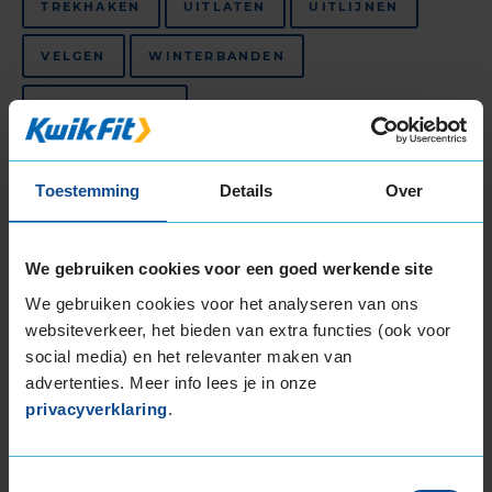
TREKHAKEN
UITLATEN
UITLIJNEN
VELGEN
WINTERBANDEN
ZOMERBANDEN
Niet beschikbaar in dit filiaal, maar wel
Toestemming
Details
Over
beschikbaar bij andere filialen
FIETSONDERHOUDSBEURT
We gebruiken cookies voor een goed werkende site
FIETSBANDENSERVICE
We gebruiken cookies voor het analyseren van ons
websiteverkeer, het bieden van extra functies (ook voor
social media) en het relevanter maken van
Bekijk al onze
autogarages in Assen
.
KwikFit is de
advertenties. Meer info lees je in onze
beste keus voor
APK in Assen
,
autobanden in
privacyverklaring
.
Assen
en
auto-onderhoud in Assen
.
Klantbeoordelingen
Toestemmingsselectie