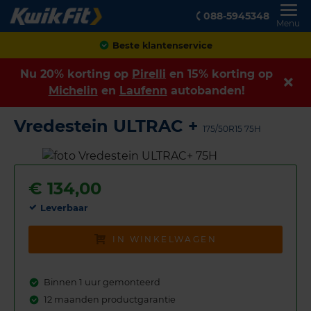
088-5945348
Menu
Achteraf betalen
Nu 20% korting op
Pirelli
en 15% korting op
Michelin
en
Laufenn
autobanden!
Vredestein ULTRAC +
175/50R15 75H
€
134,00
Leverbaar
IN WINKELWAGEN
Binnen 1 uur gemonteerd
12 maanden productgarantie