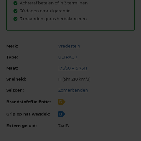
Achteraf betalen of in 3 termijnen
30 dagen omruilgarantie
3 maanden gratis herbalanceren
Merk:
Vredestein
Type:
ULTRAC +
Maat:
175/50 R15 75H
Snelheid:
H (t/m 210 km/u)
Seizoen:
Zomerbanden
Brandstofefficiëntie:
D
Grip op nat wegdek:
B
Extern geluid:
74dB