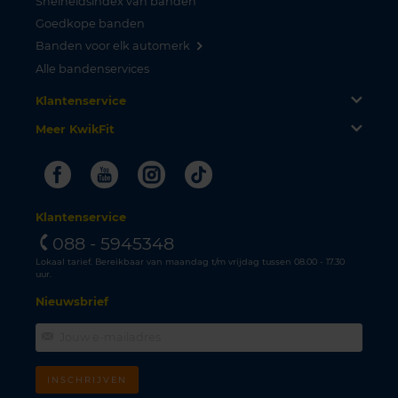
Snelheidsindex van banden
Goedkope banden
Banden voor elk automerk
Alle bandenservices
Klantenservice
Meer KwikFit
Facebook
Youtube
Instagram
Tiktok
Klantenservice
088 - 5945348
Lokaal tarief. Bereikbaar van maandag t/m vrijdag tussen 08.00 - 17.30
uur.
Nieuwsbrief
INSCHRIJVEN