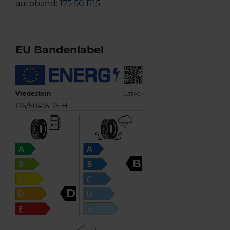
autoband:
175 50 R15
EU Bandenlabel
Vredestein
ULTRAC +
175/50R15 75 H
B
D