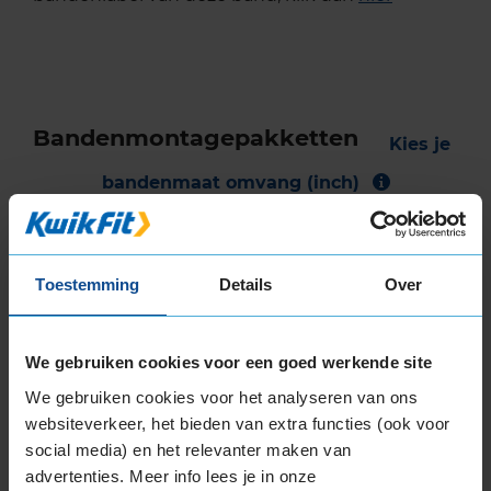
Bandenmontagepakketten
Kies je
bandenmaat omvang (inch)
Toestemming
Details
Over
Montage Veilig & Zeker
We gebruiken cookies voor een goed werkende site
€ 40,-
Per band
We gebruiken cookies voor het analyseren van ons
websiteverkeer, het bieden van extra functies (ook voor
Montage
M
social media) en het relevanter maken van
Balanceren
B
advertenties. Meer info lees je in onze