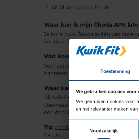
Altijd snel aan de beurt
Waar kan ik mijn Škoda APK lat
Je kunt jouw Škoda in één van onze 
kennis in huis om jouw Škoda goed t
Wat kost een APK voor een Škoda
Voor een APK-keuring voor je Škoda beta
Toestemming
hanteren.
Waar kan ik snel terecht voor e
We gebruiken cookies voor 
Bij KwikFit kun je vaak al de volgende
We gebruiken cookies voor he
Daarnaast kun je kiezen voor een dagaf
en het relevanter maken van 
een door jou te kiezen uurafspraak: je
Toestemmingsselectie
Tip:
combineer je APK afspraak met 
Noodzakelijk
Škoda
.