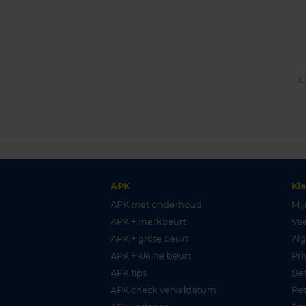
L
APK
Kl
APK met onderhoud
Mij
APK + merkbeurt
Vee
APK + grote beurt
Al
APK + kleine beurt
Pri
APK tips
Be
APK check vervaldatum
Re