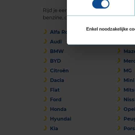
Rijd je een ander automerk? Alle aut
benzine, diesel, hybride of elektrisch:
Enkel noodzakelijke co
Alfa Romeo
Lan
Audi
Lyn
BMW
Maz
BYD
Mer
Citroën
MG
Dacia
Mini
Fiat
Mits
Ford
Nis
Honda
Ope
Hyundai
Peu
Kia
Por