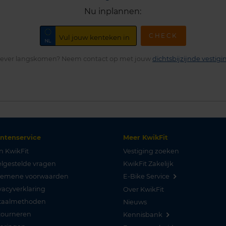
Nu inplannen:
CHECK
iever langskomen? Neem contact op met jouw
dichtsbijzijnde vestigi
antenservice
Meer KwikFit
n KwikFit
Vestiging zoeken
lgestelde vragen
KwikFit Zakelijk
gemene voorwaarden
E-Bike Service
vacyverklaring
Over KwikFit
taalmethoden
Nieuws
tourneren
Kennisbank