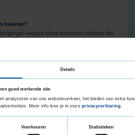
en keuren?
vestigingen keuren. Onze monteurs hebben alle
e kunnen keuren.
 bij KwikFit?
al je het reguliere tarief dat we bij KwikFit
Details
en APK voor mijn Škoda?
een goed werkende site
 dag terecht voor de APK van je Škoda.
t analyseren van ons websiteverkeer, het bieden van extra func
spraak waarbij je je auto 's ochtends brengt of
advertenties. Meer info lees je in onze
privacyverklaring
.
 Škoda wordt dan gekeurd terwijl je wacht.
een onderhoudsbeurt
of nieuwe set
banden voor
Voorkeuren
Statistieken