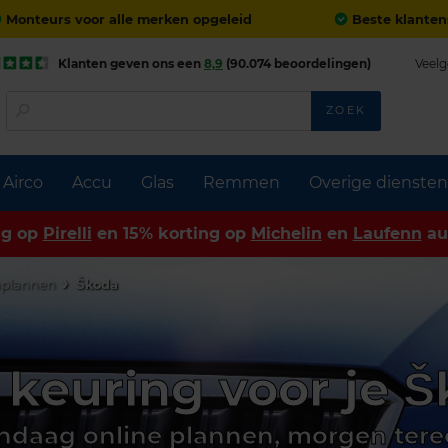
Monteurs voor alle merken opgeleid
Beste klanten
Klanten geven ons een
8,9
(90.074 beoordelingen)
Veelg
ZOEK
Airco
Accu
Glas
Remmen
Overige diensten
ng op
Pirelli
en 15% korting op
Michelin
en
Laufenn
au
nplannen
Škoda
keuring voor je 
ndaag online plannen, morgen tere