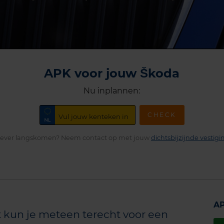
APK voor jouw Škoda
Nu inplannen:
CHECK
iever langskomen? Neem contact op met jouw
dichtsbijzijnde vestigi
AP
t kun je meteen terecht voor een