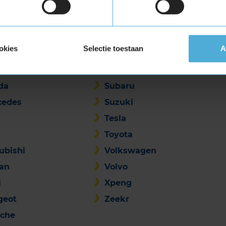
omerken kunnen bij ons terecht voor een APK,
okies
Selectie toestaan
A
d Rover
Renault
k & Co
SEAT
da
Subaru
cedes
Suzuki
Tesla
Toyota
ubishi
Volkswagen
san
Volvo
l
Xpeng
geot
Zeekr
sche