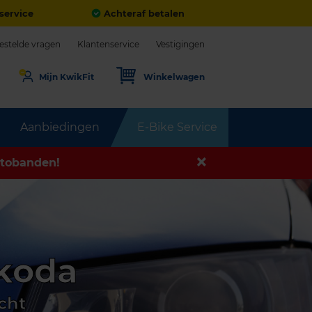
service
Achteraf betalen
estelde vragen
Klantenservice
Vestigingen
Mijn KwikFit
Winkelwagen
Aanbiedingen
E-Bike Service
tobanden!
Škoda
cht