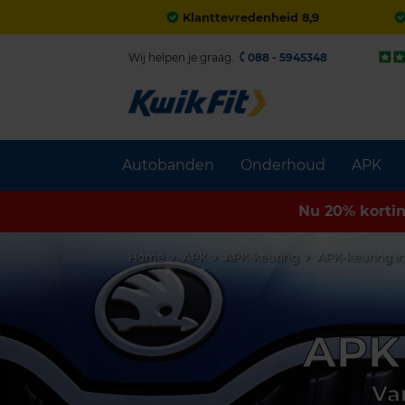
Klanttevredenheid 8,9
Wij helpen je graag.
088 - 5945348
Autobanden
Onderhoud
APK
Nu 20% korti
Home
APK
APK-keuring
APK-keuring i
APK 
Va