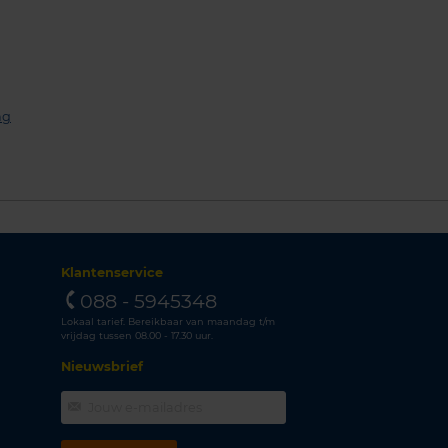
ng
Klantenservice
088 - 5945348
Lokaal tarief. Bereikbaar van maandag t/m
vrijdag tussen 08.00 - 17.30 uur.
Nieuwsbrief