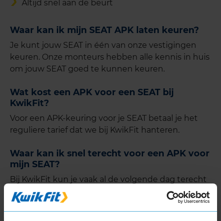
Altijd snel aan de beurt
Waar kan ik mijn SEAT APK laten keuren?
Je kunt jouw SEAT in één van onze vestigingen
keuren. Onze monteurs hebben alle kennis in huis
om jouw SEAT goed te kunnen keuren.
Wat kost een APK voor een SEAT bij
KwikFit?
Voor een APK-keuring voor je SEAT betaal je het
reguliere tarief dat we bij KwikFit hanteren.
Waar kan ik snel terecht voor een APK voor
mijn SEAT?
Bij KwikFit kun je vaak al de volgende dag terecht
voor de APK van je SEAT. Daarnaast kun je kiezen
voor een dagafspraak waarbij je je auto 's ochtends
brengt of een door jou te kiezen uurafspraak: je