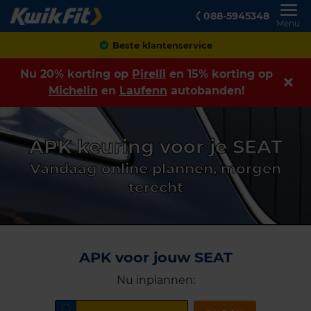
088-5945348
Menu
Beste klantenservice
Nu 20% korting op
Pirelli
en 15% korting op
Michelin
en
Laufenn
autobanden!
APK keuring voor je SEAT
Vandaag online plannen, morgen
terecht
APK voor jouw SEAT
Nu inplannen: