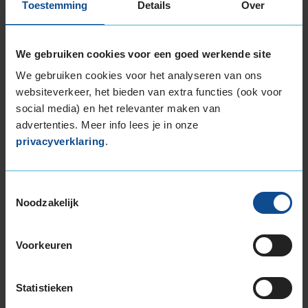
Toestemming
Details
Over
SEAT wordt dan gekeurd terwijl je wacht.
Tip:
combineer je APK afspraak met een
We gebruiken cookies voor een goed werkende site
onderhoudsbeurt
of nieuwe set
banden voor
SEAT
.
We gebruiken cookies voor het analyseren van ons
websiteverkeer, het bieden van extra functies (ook voor
Rijd je een ander automerk? Alle automerken
social media) en het relevanter maken van
kunnen bij ons terecht voor een APK, benzine,
advertenties. Meer info lees je in onze
diesel, hybride of elektrisch:
privacyverklaring
.
Alfa Romeo
Toestemmingsselectie
Audi
Noodzakelijk
BMW
BYD
Voorkeuren
Citroën
Dacia
Statistieken
Fiat