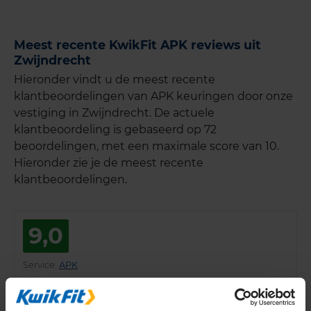
Meest recente KwikFit APK reviews uit
Zwijndrecht
Hieronder vindt u de meest recente
klantbeoordelingen van APK keuringen door onze
vestiging in Zwijndrecht. De actuele
klantbeoordeling is gebaseerd op 72
beoordelingen, met een maximale score van 10.
Hieronder zie je de meest recente
klantbeoordelingen.
9,0
Service
:
APK
Datum
: 6 juli 2026 bij
358 Zwijndrecht, Ter Steeghering 5
Fijne servise en alles heel makkelijk gegaan