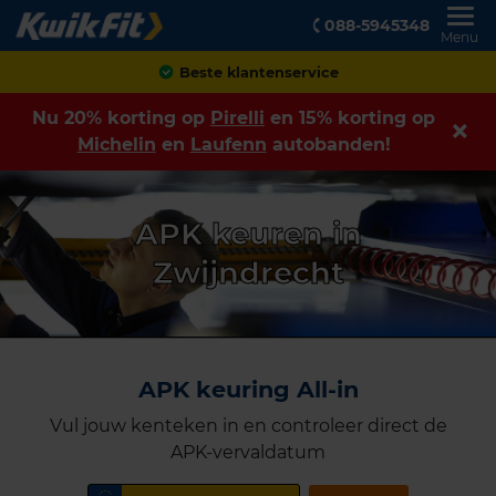
088-5945348
Menu
Beste klantenservice
Nu 20% korting op
Pirelli
en 15% korting op
Michelin
en
Laufenn
autobanden!
APK keuren in
Zwijndrecht
APK keuring All-in
Vul jouw kenteken in en controleer direct de
APK-vervaldatum