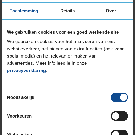
Toestemming
Details
Over
8,0
We gebruiken cookies voor een goed werkende site
Service
:
APK
We gebruiken cookies voor het analyseren van ons
Datum
: 15 juni 2026 bij
358 Zwijndrecht, Ter Steeghering 5
websiteverkeer, het bieden van extra functies (ook voor
social media) en het relevanter maken van
advertenties. Meer info lees je in onze
privacyverklaring
.
10,0
Service
:
APK
Toestemmingsselectie
Datum
: 9 juni 2026 bij
358 Zwijndrecht, Ter Steeghering 5
Noodzakelijk
Top zoals altijd
Voorkeuren
9,0
Statistieken