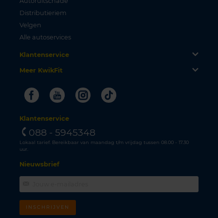
Autoruitschade
Distributieriem
Velgen
Alle autoservices
Klantenservice
Meer KwikFit
Facebook
Youtube
Instagram
Tiktok
Klantenservice
088 - 5945348
Lokaal tarief. Bereikbaar van maandag t/m vrijdag tussen 08.00 - 17.30
uur.
Nieuwsbrief
INSCHRIJVEN