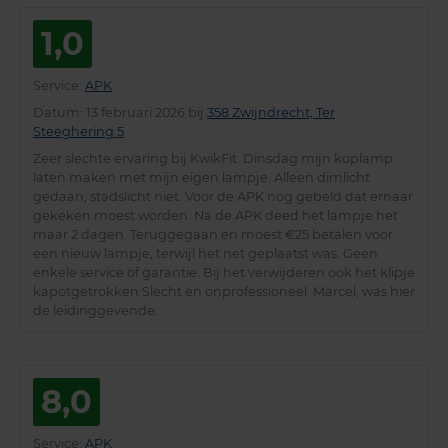
1,0
Service
:
APK
Datum
: 13 februari 2026 bij
358 Zwijndrecht, Ter
Steeghering 5
Zeer slechte ervaring bij KwikFit. Dinsdag mijn koplamp
laten maken met mijn eigen lampje. Alleen dimlicht
gedaan, stadslicht niet. Voor de APK nog gebeld dat ernaar
gekeken moest worden. Na de APK deed het lampje het
maar 2 dagen. Teruggegaan en moest €25 betalen voor
een nieuw lampje, terwijl het net geplaatst was. Geen
enkele service of garantie. Bij het verwijderen ook het klipje
kapotgetrokken Slecht en onprofessioneel. Marcel, was hier
de leidinggevende.
8,0
Service
:
APK