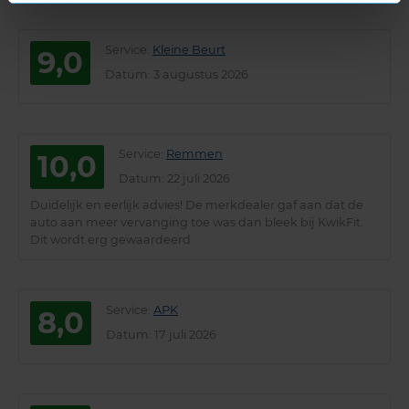
Service
:
Kleine Beurt
9,0
Datum
: 3 augustus 2026
Service
:
Remmen
10,0
Datum
: 22 juli 2026
Duidelijk en eerlijk advies! De merkdealer gaf aan dat de
auto aan meer vervanging toe was dan bleek bij KwikFit.
Dit wordt erg gewaardeerd
Service
:
APK
8,0
Datum
: 17 juli 2026