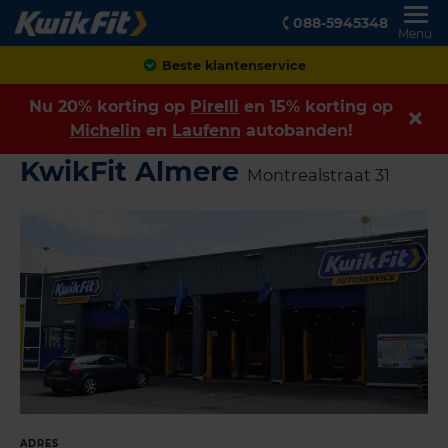
088-5945348
Menu
Beste klantenservice
Nu 20% korting op
Pirelli
en 15% korting op
Michelin
en
Laufenn
autobanden!
KwikFit Almere
Montrealstraat 31
ADRES