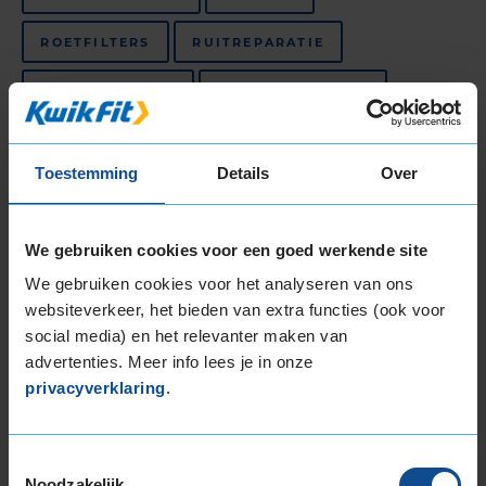
ROETFILTERS
RUITREPARATIE
SCHOKDEMPERS
STIKSTOF VULLEN
TREKHAKEN
UITLATEN
UITLIJNEN
Toestemming
Details
Over
VELGEN
WINTERBANDEN
ZOMERBANDEN
We gebruiken cookies voor een goed werkende site
We gebruiken cookies voor het analyseren van ons
websiteverkeer, het bieden van extra functies (ook voor
Niet beschikbaar in dit filiaal, maar wel
beschikbaar bij andere filialen
social media) en het relevanter maken van
advertenties. Meer info lees je in onze
FIETSONDERHOUDSBEURT
privacyverklaring
.
FIETSBANDENSERVICE
Toestemmingsselectie
Noodzakelijk