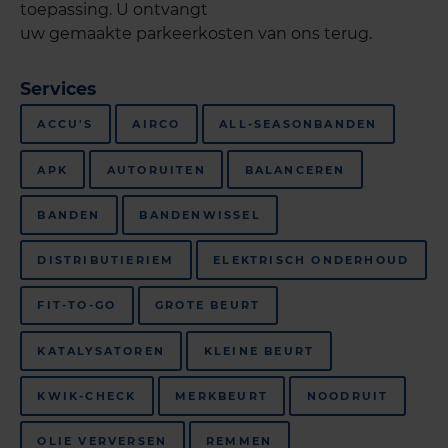
toepassing. U ontvangt
uw gemaakte parkeerkosten van ons terug.
Services
ACCU'S
AIRCO
ALL-SEASONBANDEN
APK
AUTORUITEN
BALANCEREN
BANDEN
BANDENWISSEL
DISTRIBUTIERIEM
ELEKTRISCH ONDERHOUD
FIT-TO-GO
GROTE BEURT
KATALYSATOREN
KLEINE BEURT
KWIK-CHECK
MERKBEURT
NOODRUIT
OLIE VERVERSEN
REMMEN