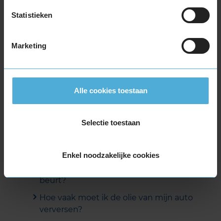
Statistieken
Marketing
Alle cookies toestaan
Veelgestelde vragen
Selectie toestaan
Waarom heeft mijn auto een
onderhoudsbeurt nodig? Ik rijd maar
6.000 kilometer per jaar.
Enkel noodzakelijke cookies
Wanneer moet mijn auto voor een grote
beurt?
Hoe vaak moet ik de olie van mijn auto
verversen?