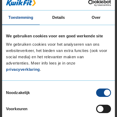
maken.
Wij werken met kwaliteitsonderdelen voor de
beste prijs.
Toestemming
Details
Over
Bij noodzakelijke reparaties ontvang je altijd
vooraf een prijsopgave.
We gebruiken cookies voor een goed werkende site
Uiteraard kun je bij ons ook terecht voor alle
We gebruiken cookies voor het analyseren van ons
soorten en merken
autobanden in
websiteverkeer, het bieden van extra functies (ook voor
Leeuwarden
,
APK-keuring in Leeuwarden
en voor
social media) en het relevanter maken van
je
aircoservice in Leeuwarden
.
advertenties. Meer info lees je in onze
privacyverklaring
.
Toestemmingsselectie
Noodzakelijk
Voorkeuren