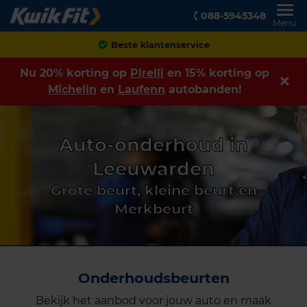
088-5945348
Menu
Achteraf betalen
Nu 20% korting op
Pirelli
en 15% korting op
Michelin
en
Laufenn
autobanden!
Auto-onderhoud in
Leeuwarden
Grote beurt, kleine beurt en
Merkbeurt
Onderhoudsbeurten
Bekijk het aanbod voor jouw auto en maak