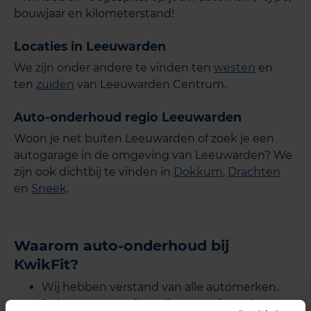
bouwjaar en kilometerstand!
Locaties in Leeuwarden
We zijn onder andere te vinden ten
westen
en
ten
zuiden
van Leeuwarden Centrum.
Auto-onderhoud regio Leeuwarden
Woon je net buiten Leeuwarden of zoek je een
autogarage in de omgeving van Leeuwarden? We
zijn ook dichtbij te vinden in
Dokkum
,
Drachten
en
Sneek
.
Waarom auto-onderhoud bij
KwikFit?
Wij hebben verstand van alle automerken.
Je kunt eenvoudig online een afspraak