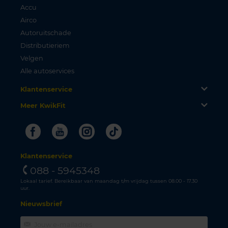
Accu
Airco
Autoruitschade
Distributieriem
Velgen
Alle autoservices
Klantenservice
Meer KwikFit
Facebook
Youtube
Instagram
Tiktok
Klantenservice
088 - 5945348
Lokaal tarief. Bereikbaar van maandag t/m vrijdag tussen 08.00 - 17.30
uur.
Nieuwsbrief