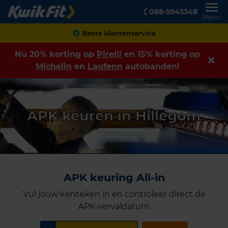
088-5945348
Menu
Beste klantenservice
Nu 20% korting op
Pirelli
en 15% korting op
Michelin
en
Laufenn
autobanden!
APK keuren in Hillegom
APK keuring All-in
Vul jouw kenteken in en controleer direct de
APK-vervaldatum