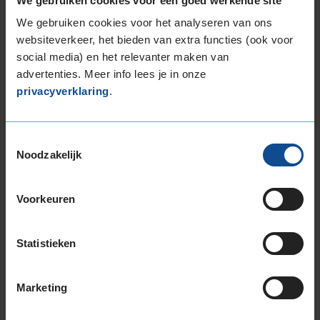
We gebruiken cookies voor een goed werkende site
We gebruiken cookies voor het analyseren van ons
8,0
websiteverkeer, het bieden van extra functies (ook voor
social media) en het relevanter maken van
Service
:
APK
advertenties. Meer info lees je in onze
Datum
: 24 juni 2026 bij
372 Hillegom, Satellietbaan 14A
privacyverklaring
.
Prima, zakelijk en duidelijk. Niets persoonlijke...... maar dat
verwachtte ik ook niet.
Toestemmingsselectie
Noodzakelijk
9,0
Voorkeuren
Service
:
APK
Datum
: 22 juni 2026 bij
372 Hillegom, Satellietbaan 14A
Statistieken
Netjes betaalbaar gewoon goede betrouwbare service,
met vriendelijke mensen,die ook meedenken en
behulpzaam zijn toppers
Marketing