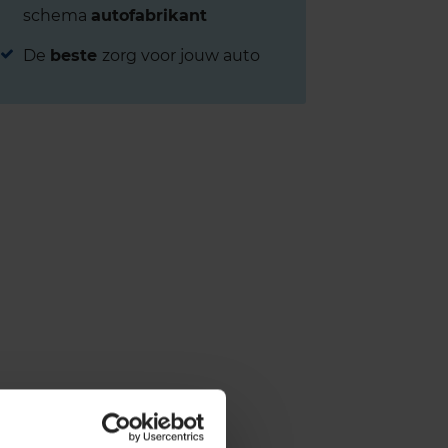
schema
autofabrikant
De
beste
zorg voor jouw auto