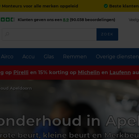
Monteurs voor alle merken opgeleid
Beste klanten
Klanten geven ons een
8,9
(90.038 beoordelingen)
Veelg
ZOEK
Airco
Accu
Glas
Remmen
Overige diensten
ng op
Pirelli
en 15% korting op
Michelin
en
Laufenn
au
houd Apeldoorn
onderhoud in Ape
rote beurt, kleine beurt en Merkbeu