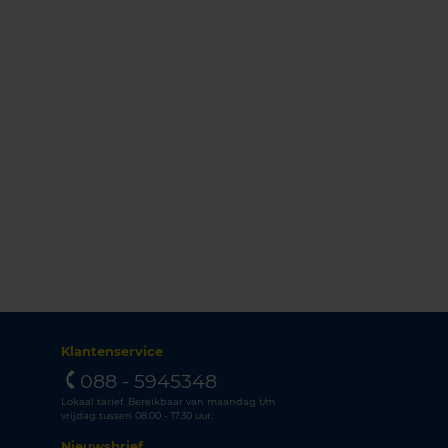
Klantenservice
088 - 5945348
Lokaal tarief. Bereikbaar van maandag t/m
vrijdag tussen 08.00 - 17.30 uur.
Nieuwsbrief