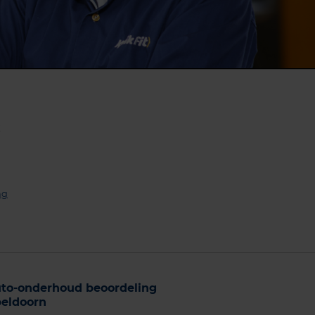
k
ng
to-onderhoud beoordeling
eldoorn