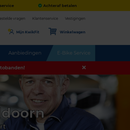
service
Achteraf betalen
estelde vragen
Klantenservice
Vestigingen
Mijn KwikFit
Winkelwagen
Aanbiedingen
E-Bike Service
tobanden!
ldoorn
rt