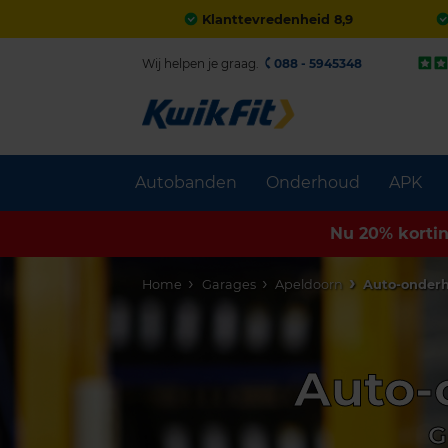
Klanttevredenheid 8,9
Wij helpen je graag.
088 - 5945348
Autobanden
Onderhoud
APK
Nu 20% korti
Home
Garages
Apeldoorn
Auto-onder
Auto-
G