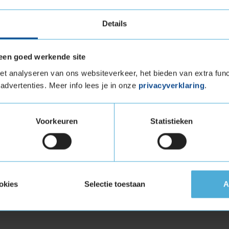
voor alle soorten en merken
autobanden in Apeldoorn
,
AP
Details
een goed werkende site
t analyseren van ons websiteverkeer, het bieden van extra func
advertenties. Meer info lees je in onze
privacyverklaring
.
Voorkeuren
Statistieken
okies
Selectie toestaan
A