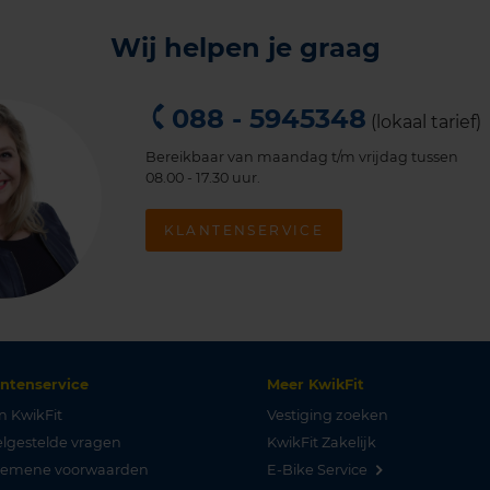
Wij helpen je graag
088 - 5945348
(lokaal tarief)
Bereikbaar van maandag t/m vrijdag tussen
08.00 - 17.30 uur.
KLANTENSERVICE
antenservice
Meer KwikFit
n KwikFit
Vestiging zoeken
lgestelde vragen
KwikFit Zakelijk
gemene voorwaarden
E-Bike Service