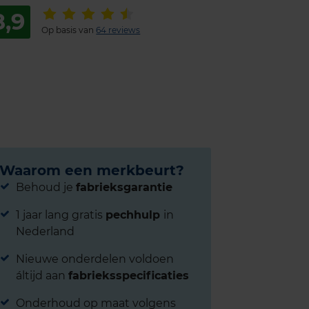
8,9
Op basis van
64 reviews
Waarom een merkbeurt?
Behoud je
fabrieksgarantie
1 jaar lang gratis
pechhulp
in
Nederland
Nieuwe onderdelen voldoen
áltijd aan
fabrieksspecificaties
Onderhoud op maat volgens