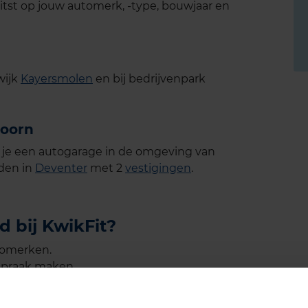
itst op jouw automerk, -type, bouwjaar en
wijk
Kayersmolen
en bij bedrijvenpark
doorn
 je een autogarage in de omgeving van
nden in
Deventer
met 2
vestigingen
.
 bij KwikFit?
tomerken.
spraak maken.
len voor de beste prijs.
ng je altijd vooraf een prijsopgave.