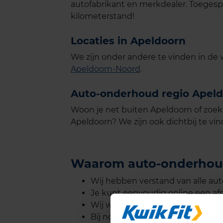
autofabrikant en merkdealer. Toegesp
kilometerstand!
Locaties in Apeldoorn
We zijn onder andere te vinden in de 
Apeldoorn-Noord
.
Auto-onderhoud regio Apel
Woon je net buiten Apeldoorn of zoek
Apeldoorn? We zijn ook dichtbij te vi
Waarom auto-onderhoud
Wij hebben verstand van alle au
Je kunt eenvoudig online een af
Wij werken met kwaliteitsonderde
Bij noodzakelijke reparaties ontva