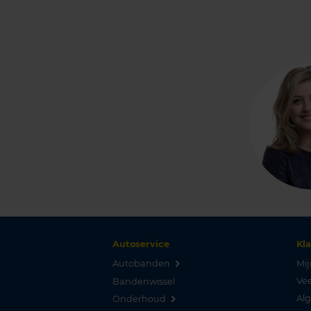
Autoservice
Kl
Autobanden
Mij
Vee
Bandenwissel
Al
Onderhoud