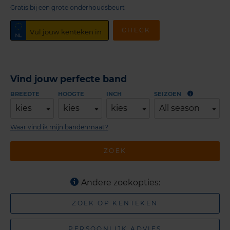
Gratis bij een grote onderhoudsbeurt
CHECK
Vind jouw perfecte band
BREEDTE
HOOGTE
INCH
SEIZOEN
kies
kies
kies
All season
Waar vind ik mijn bandenmaat?
ZOEK
Andere zoekopties:
ZOEK OP KENTEKEN
PERSOONLIJK ADVIES