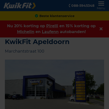
088-5945348
Menu
Beste klantenservice
Nu 20% korting op
Pirelli
en 15% korting op
Michelin
en
Laufenn
autobanden!
KwikFit Apeldoorn
Marchantstraat 100