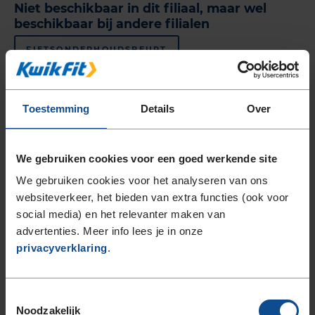
Niet beschikbaar in dit filiaal, maar wel
beschikbaar bij andere filialen
FIETSONDERHOUDSBEURT
FIETSBANDENSERVICE
Toestemming
Details
Over
Bekijk al onze
autogarages in Apeldoorn
.
KwikFit is
de beste keus voor
APK in Apeldoorn
,
autobanden
We gebruiken cookies voor een goed werkende site
in Apeldoorn
en
auto-onderhoud in Apeldoorn
.
We gebruiken cookies voor het analyseren van ons
websiteverkeer, het bieden van extra functies (ook voor
Klantbeoordelingen
social media) en het relevanter maken van
Onderstaand tref je de meest recente
advertenties. Meer info lees je in onze
klantbeoordelingen aan van dit KwikFit filiaal. De
privacyverklaring
.
actuele klantbeoordeling is gebaseerd op 552
beoordelingen, met een maximale score van 10.
Hieronder zie je de 20 meest recente
Toestemmingsselectie
klantbeoordelingen.
Noodzakelijk