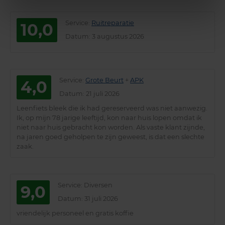
Service
:
Ruitreparatie
10,0
Datum
: 3 augustus 2026
Service
:
Grote Beurt
+
APK
4,0
Datum
: 21 juli 2026
Leenfiets bleek die ik had gereserveerd was niet aanwezig.
Ik, op mijn 78 jarige leeftijd, kon naar huis lopen omdat ik
niet naar huis gebracht kon worden. Als vaste klant zijnde,
na jaren goed geholpen te zijn geweest, is dat een slechte
zaak.
Service
: Diversen
9,0
Datum
: 31 juli 2026
vriendelijk personeel en gratis koffie