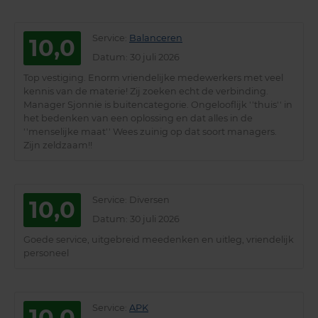
Service
:
Balanceren
10,0
Datum
: 30 juli 2026
Top vestiging. Enorm vriendelijke medewerkers met veel
kennis van de materie! Zij zoeken echt de verbinding.
Manager Sjonnie is buitencategorie. Ongelooflijk ''thuis'' in
het bedenken van een oplossing en dat alles in de
''menselijke maat'' Wees zuinig op dat soort managers.
Zijn zeldzaam!!
Service
: Diversen
10,0
Datum
: 30 juli 2026
Goede service, uitgebreid meedenken en uitleg, vriendelijk
personeel
Service
:
APK
10,0