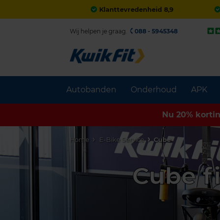
Klanttevredenheid 8,9
Wij helpen je graag.
088 - 5945348
Autobanden
Onderhoud
APK
Nu 20% korti
Home
E-Bike Service
Cube
Cube f