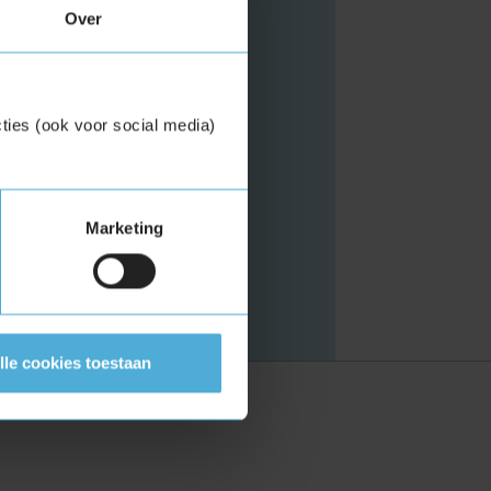
Over
ties (ook voor social media)
kfiets
ktrisch)
Marketing
en.
lle cookies toestaan