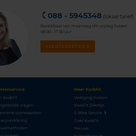
088 - 5945348
(lokaal tarief)
Bereikbaar van maandag t/m vrijdag tussen
08.00 - 17.30 uur.
KLANTENSERVICE
antenservice
Meer KwikFit
n KwikFit
Vestiging zoeken
lgestelde vragen
KwikFit Zakelijk
gemene voorwaarden
E-Bike Service
vacyverklaring
Over KwikFit
taalmethoden
Nieuws
tourneren
Kennisbank