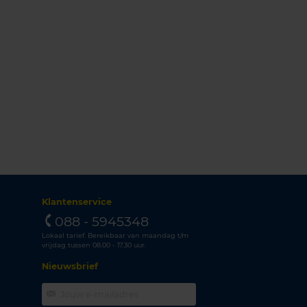
Klantenservice
088 - 5945348
Lokaal tarief. Bereikbaar van maandag t/m
vrijdag tussen 08.00 - 17.30 uur.
Nieuwsbrief