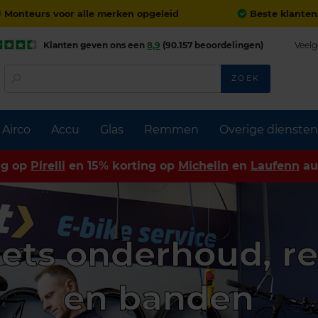
Monteurs voor alle merken opgeleid
Beste klanten
Klanten geven ons een
8,9
(90.157 beoordelingen)
Veelg
ZOEK
Airco
Accu
Glas
Remmen
Overige diensten
ng op
Pirelli
en 15% korting op
Michelin
en
Laufenn
au
iets onderhoud, re
en banden