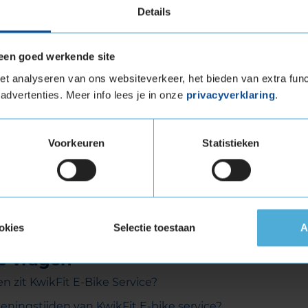
Details
een goed werkende site
t analyseren van ons websiteverkeer, het bieden van extra func
advertenties. Meer info lees je in onze
privacyverklaring
.
he fiets
Stadsfiets
Ba
ke)
(city bike)
(ele
Voorkeuren
Statistieken
ak je keuze om het service-aanbod voor jouw fiets te zi
okies
Selectie toestaan
A
e vragen
n zit KwikFit E-Bike Service?
eningstijden van KwikFit E-bike service?