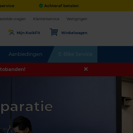
service
Achteraf betalen
estelde vragen
Klantenservice
Vestigingen
Mijn KwikFit
Winkelwagen
Aanbiedingen
E-Bike Service
tobanden!
paratie