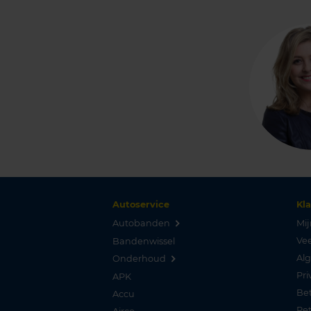
Autoservice
Kl
Autobanden
Mij
Vee
Bandenwissel
Al
Onderhoud
Pri
APK
Be
Accu
Re