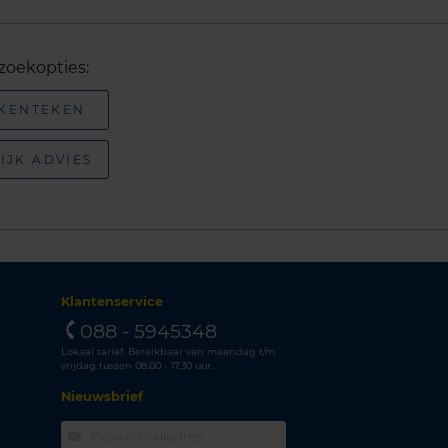
zoekopties:
 KENTEKEN
IJK ADVIES
Klantenservice
088 - 5945348
Lokaal tarief. Bereikbaar van maandag t/m
vrijdag tussen 08.00 - 17.30 uur.
Nieuwsbrief