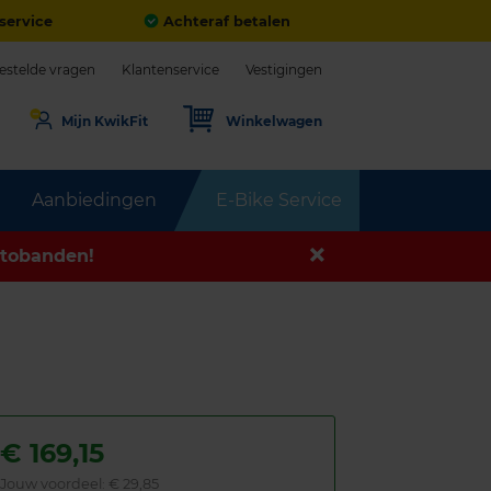
service
Achteraf betalen
estelde vragen
Klantenservice
Vestigingen
Mijn KwikFit
Winkelwagen
Aanbiedingen
E-Bike Service
tobanden!
€
169,15
Jouw voordeel:
€ 29,85