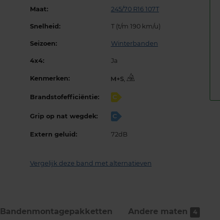
Maat:
245/70 R16 107T
Snelheid:
T (t/m 190 km/u)
Seizoen:
Winterbanden
4x4:
Ja
Kenmerken:
,
Brandstofefficiëntie:
C
Grip op nat wegdek:
C
Extern geluid:
72dB
Vergelijk deze band met alternatieven
Bandenmontage­pakketten
Andere maten
4