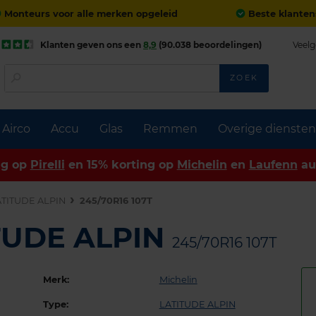
Monteurs voor alle merken opgeleid
Beste klanten
Klanten geven ons een
8,9
(90.038 beoordelingen)
Veelg
ZOEK
Airco
Accu
Glas
Remmen
Overige diensten
ng op
Pirelli
en 15% korting op
Michelin
en
Laufenn
au
ATITUDE ALPIN
245/70R16 107T
ITUDE ALPIN
245/70R16 107T
Merk:
Michelin
Type:
LATITUDE ALPIN