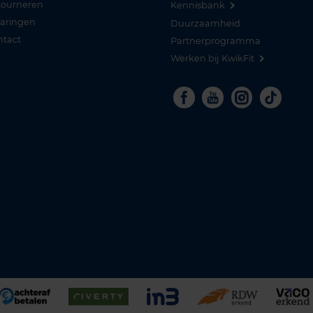
tourneren
Kennisbank
varingen
Duurzaamheid
ntact
Partnerprogramma
Werken bij KwikFit
Facebook
Youtube
Instagra
Tikto