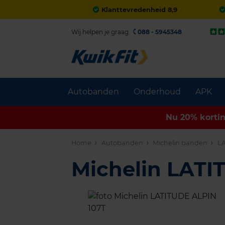
Klanttevredenheid 8,9
Wij helpen je graag.
088 - 5945348
Autobanden
Onderhoud
APK
Nu 20% korti
Home
Autobanden
Michelin banden
L
Michelin LAT