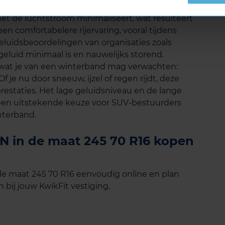
in Latitude Alpin uitstekend. Het
et de luchtstroom minimaliseert, wat resulteert
 een comfortabelere rijervaring, vooral tijdens
geluidsbeoordelingen van organisaties zoals
geluid minimaal is en nauwelijks storend.
s wat je van een winterband mag verwachten:
 je nu door sneeuw, ijzel of regen rijdt, deze
restaties. Het lage geluidsniveau en de lange
een uitstekende keuze voor SUV-bestuurders
nterband.
N in de maat 245 70 R16 kopen
e maat 245 70 R16 eenvoudig online en plan
 bij jouw KwikFit vestiging.