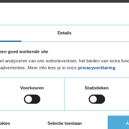
e lage rolweerstand
 temperaturen door een speciaal ontwikkeld
langere levensduur
Details
een goed werkende site
ensduur
t analyseren van ons websiteverkeer, het bieden van extra func
advertenties. Meer info lees je in onze
privacyverklaring
.
e Alpin is indrukwekkend. Dankzij de sterke
ructie kun je rekenen op vele kilometers aan
nafhankelijke partijen zoals de ANWB en ADAC
Voorkeuren
Statistieken
aat dan veel concurrerende modellen. Dit
n hoeft te wisselen, wat zorgt voor lagere
n.
id
okies
Selectie toestaan
A