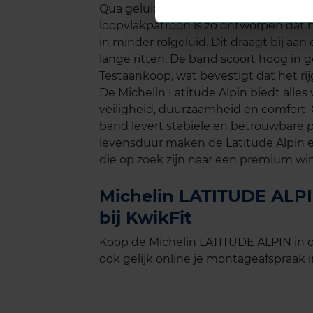
Qua geluidsniveau presteert de Michel
loopvlakpatroon is zo ontworpen dat h
in minder rolgeluid. Dit draagt bij aan
lange ritten. De band scoort hoog in 
Testaankoop, wat bevestigt dat het rij
De Michelin Latitude Alpin biedt alle
veiligheid, duurzaamheid en comfort. Of
band levert stabiele en betrouwbare p
levensduur maken de Latitude Alpin 
die op zoek zijn naar een premium wi
Michelin LATITUDE ALPI
bij KwikFit
Koop de Michelin LATITUDE ALPIN in d
ook gelijk online je montageafspraak in