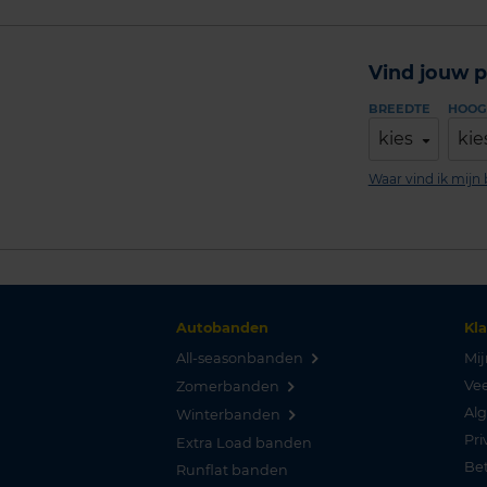
Vind jouw p
BREEDTE
HOOG
kies
kie
Waar vind ik mij
Autobanden
Kl
All-seasonbanden
Mij
Vee
Zomerbanden
Al
Winterbanden
Pri
Extra Load banden
Be
Runflat banden