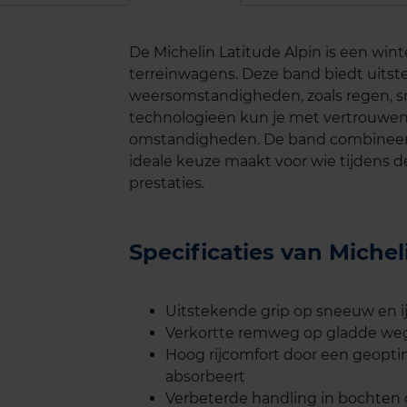
De Michelin Latitude Alpin is een wint
terreinwagens. Deze band biedt uitst
weersomstandigheden, zoals regen, sn
technologieën kun je met vertrouwen 
omstandigheden. De band combineert v
ideale keuze maakt voor wie tijdens 
prestaties.
Specificaties van Miche
Uitstekende grip op sneeuw en ij
Verkortte remweg op gladde wege
Hoog rijcomfort door een geoptim
absorbeert
Verbeterde handling in bochten