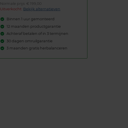
Normale prijs: € 199,00
Uitverkocht:
Bekijk alternatieven
Binnen 1 uur gemonteerd
12 maanden productgarantie
Achteraf betalen of in 3 termijnen
30 dagen omruilgarantie
3 maanden gratis herbalanceren