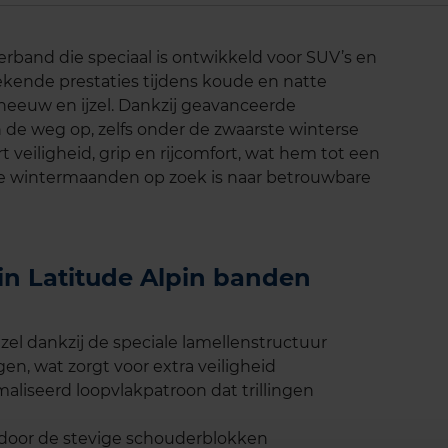
erband die speciaal is ontwikkeld voor SUV’s en
ekende prestaties tijdens koude en natte
eeuw en ijzel. Dankzij geavanceerde
de weg op, zelfs onder de zwaarste winterse
eiligheid, grip en rijcomfort, wat hem tot een
de wintermaanden op zoek is naar betrouwbare
lin Latitude Alpin banden
zel dankzij de speciale lamellenstructuur
n, wat zorgt voor extra veiligheid
aliseerd loopvlakpatroon dat trillingen
 door de stevige schouderblokken