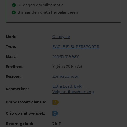
30 dagen omruilgarantie
3 maanden gratis herbalanceren
Merk:
Goodyear
Type:
EAGLE F1 SUPERSPORT R
Maat:
265/35 R19 98Y
Snelheid:
Y (t/m 300 km/u)
Seizoen:
Zomerbanden
Extra Load
,
EVR
,
Kenmerken:
Velgrandbescherming
Brandstofefficiëntie:
D
Grip op nat wegdek:
C
Extern geluid:
71dB