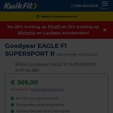
088-5945348
Menu
Achteraf betalen
Nu 20% korting op
Pirelli
en 15% korting op
Michelin
en
Laufenn
autobanden!
Goodyear EAGLE F1
SUPERSPORT R
265/35R19 98Y EXTRALOAD
€
369,00
Uitverkocht:
Bekijk alternatieven
Binnen 1 uur gemonteerd
12 maanden productgarantie
Achteraf betalen of in 3 termijnen