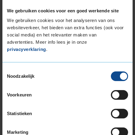
deze band goede grip heeft bij natte
weersomstandigheden.
We gebruiken cookies voor een goed werkende site
We gebruiken cookies voor het analyseren van ons
De band heeft een extern rolgeluid van 71 dB
websiteverkeer, het bieden van extra functies (ook voor
met B-notering, wat betekent dat deze band
social media) en het relevanter maken van
een normale geluidsproductie heeft.
advertenties. Meer info lees je in onze
privacyverklaring
.
Wil je nog meer informatie over het
bandenlabel van deze band, klik dan
hier
Toestemmingsselectie
Noodzakelijk
Voorkeuren
Bandenmontagepakketten
Kies je
bandenmaat omvang (inch)
Statistieken
Marketing