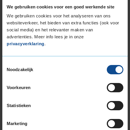
Super medewerkers klantvriendelijk en vakbekwaam
We gebruiken cookies voor een goed werkende site
We gebruiken cookies voor het analyseren van ons
websiteverkeer, het bieden van extra functies (ook voor
9,0
social media) en het relevanter maken van
advertenties. Meer info lees je in onze
Service
:
APK
privacyverklaring
.
Datum
: 13 juli 2026 bij
282 Winschoten, Zeefbaan 5
Toestemmingsselectie
Noodzakelijk
10,0
Voorkeuren
Service
:
APK
Datum
: 22 juni 2026 bij
282 Winschoten, Zeefbaan 5
Statistieken
Tijdens de APK Controle waren ze heel professioneel bezig
en ging best snel ook qua mijn verwachting. Gelukkig ook
goedgekeurd! Top Service!
Marketing