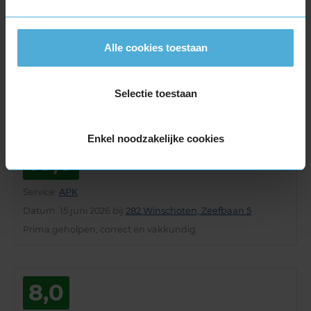
10,0
Alle cookies toestaan
Service
:
APK
Datum
: 19 juni 2026 bij
282 Winschoten, Zeefbaan 5
Selectie toestaan
Erg vriendelijk, behulpzaam en meedenkend
Enkel noodzakelijke cookies
10,0
Service
:
APK
Datum
: 15 juni 2026 bij
282 Winschoten, Zeefbaan 5
Prima geholpen, correct en vakkundig.
8,0