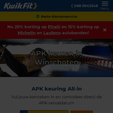
088-5945348
Menu
Beste klantenservice
Nu 20% korting op
Pirelli
en 15% korting op
Michelin
en
Laufenn
autobanden!
APK keuren in
Winschoten
APK keuring All-in
Vul jouw kenteken in en controleer direct de
APK-vervaldatum