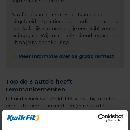
wij de staat van de remmen.
Na afloop van de remtest ontvang je een
uitgebreid inspectierapport. Indien reparaties
noodzakelijk zijn, ontvang je een vrijblijvende
prijsopgave. Wij voeren uitsluitend reparaties
uit ná jouw goedkeuring.
Meer informatie over de gratis remtest
1 op de 3 auto’s heeft
remmankementen
Uit onderzoek van KwikFit blijkt dat bij ruim 1 op
de 3 auto’s iets mankeert aan (één van) de
remmen. Dit treedt voornamelijk op bij de:
Achterremmen (65%)