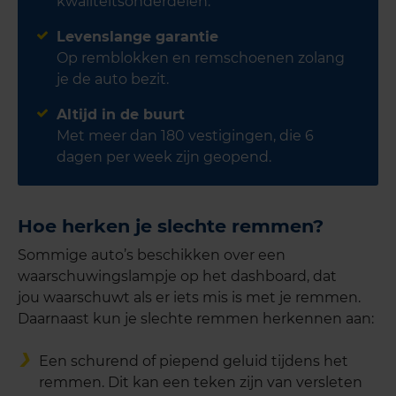
kwaliteitsonderdelen.
Levenslange garantie
Op remblokken en remschoenen zolang
je de auto bezit.
Altijd in de buurt
Met meer dan 180 vestigingen, die 6
dagen per week zijn geopend.
Hoe herken je slechte remmen?
Sommige auto’s beschikken over een
waarschuwingslampje op het dashboard, dat
jou waarschuwt als er iets mis is met je remmen.
Daarnaast kun je slechte remmen herkennen aan:
Een schurend of piepend geluid tijdens het
remmen. Dit kan een teken zijn van versleten