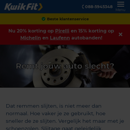
088-5945348
Menu
Beste klantenservice
Nu 20% korting op
Pirelli
en 15% korting op
Michelin
en
Laufenn
autobanden!
Remt jouw auto slecht?
Dat remmen slijten, is niet meer dan
normaal. Hoe vaker je ze gebruikt, hoe
sneller de ze slijten. Vergelijk het maar met je
schoenzolen. Slijtage gaat geleidelijk.