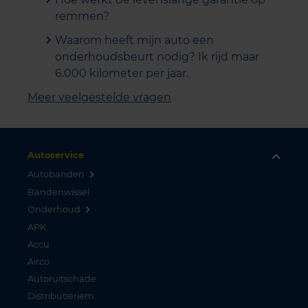
remmen?
Waarom heeft mijn auto een
onderhoudsbeurt nodig? Ik rijd maar
6.000 kilometer per jaar.
Meer veelgestelde vragen
Autoservice
Autobanden
Bandenwissel
Onderhoud
APK
Accu
Airco
Autoruitschade
Distributieriem