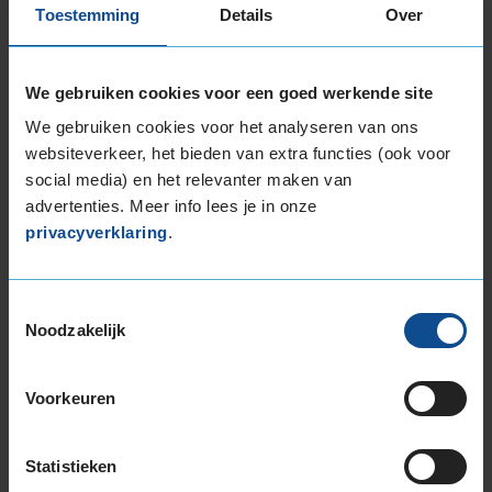
Toestemming
Details
Over
Voorremmen (59%)
Handrem (13%)
We gebruiken cookies voor een goed werkende site
Een ander veel voorkomend probleem is de
kwaliteit van de remvloeistof.
We gebruiken cookies voor het analyseren van ons
websiteverkeer, het bieden van extra functies (ook voor
Oorzaken hoge aantal auto’s met slechte
social media) en het relevanter maken van
remmen
advertenties. Meer info lees je in onze
privacyverklaring
.
Toenemend aantal rembewegingen
Denk maar eens aan het aantal keren dat je
jouw remmen gebruikt wanneer je in een file
Toestemmingsselectie
rijdt. Ook rotondes en verkeersdrempels zorgen
Noodzakelijk
voor een hoger aantal rembewegingen.
Gemiddelde motorvermogen gestegen
Voorkeuren
Dit vermogen is in de laatste jaren sterk
gestegen. Dit betekent dat een auto eerder op
snelheid komt en daardoor vaak sneller/harder
Statistieken
weer moet afremmen.