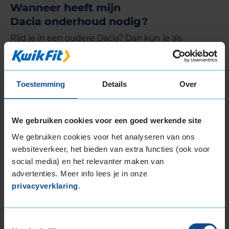
Wanneer heeft mijn
Dacia onderhoud nodig?
Rijd je in een oudere Dacia? Dan kun je als
vuistregel aanhouden: om het jaar of om de 15.000
kilometer is het tijd voor een onderhoudsbeurt.
Rijd je in een nieuwe
Dacia
? Dan verschijnt er
Toestemming
Details
Over
meestal een melding in je dashboard als het tijd is
voor onderhoud.
We gebruiken cookies voor een goed werkende site
We gebruiken cookies voor het analyseren van ons
websiteverkeer, het bieden van extra functies (ook voor
De KwikFit merkbeurt
social media) en het relevanter maken van
advertenties. Meer info lees je in onze
privacyverklaring
.
Toestemmingsselectie