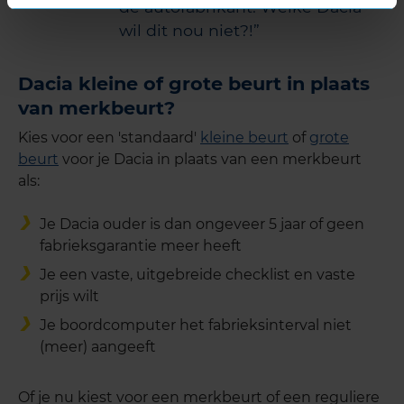
de autofabrikant. Welke Dacia
wil dit nou niet?!
Dacia kleine of grote beurt in plaats
van merkbeurt?
Kies voor een 'standaard'
kleine beurt
of
grote
beurt
voor je Dacia in plaats van een merkbeurt
als:
Je Dacia ouder is dan ongeveer 5 jaar of geen
fabrieksgarantie meer heeft
Je een vaste, uitgebreide checklist en vaste
prijs wilt
Je boordcomputer het fabrieksinterval niet
(meer) aangeeft
Of je nu kiest voor een merkbeurt of een reguliere