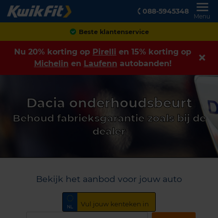
088-5945348
Menu
Beste klantenservice
Nu 20% korting op
Pirelli
en 15% korting op
Michelin
en
Laufenn
autobanden!
Dacia onderhoudsbeurt
Behoud fabrieksgarantie zoals bij de
dealer
Bekijk het aanbod voor jouw auto