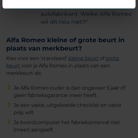
specificaties van de
autofabrikant. Welke Alfa Romeo
wil dit nou niet?!
Alfa Romeo kleine of grote beurt in
plaats van merkbeurt?
Kies voor een 'standaard'
kleine beurt
of
grote
beurt
voor je Alfa Romeo in plaats van een
merkbeurt als:
Je Alfa Romeo ouder is dan ongeveer 5 jaar of
geen fabrieksgarantie meer heeft
Je een vaste, uitgebreide checklist en vaste
prijs wilt
Je boordcomputer het fabrieksinterval niet
(meer) aangeeft