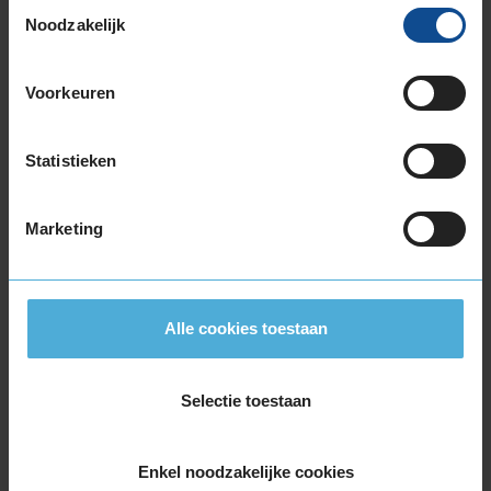
Toestemmingsselectie
Noodzakelijk
Voorkeuren
Statistieken
Marketing
Bij onze onderhoudsbeurt op
maat, de merkbeurt, garanderen
Alle cookies toestaan
we behoud van de
fabrieksgarantie van jouw Alfa
Romeo. Alleen gecertificeerde
Selectie toestaan
monteurs werken aan je auto.
We maken gebruik van
Enkel noodzakelijke cookies
onderdelen die voldoen aan de