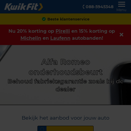
088-5945348
Menu
Achteraf betalen
Nu 20% korting op
Pirelli
en 15% korting op
Michelin
en
Laufenn
autobanden!
Alfa Romeo
onderhoudsbeurt
Behoud fabrieksgarantie zoals bij de
dealer
Bekijk het aanbod voor jouw auto