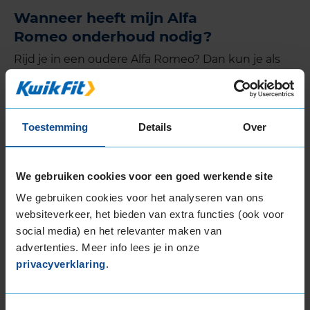
Wanneer heeft mijn Alfa
Romeo onderhoud nodig?
Rijd je in een oudere Alfa Romeo? Dan kun je als
vuistregel aanhouden: om het jaar of om de 15.000
kilometer is het tijd voor een onderhoudsbeurt.
Rijd je in een nieuwe Alfa Romeo? Dan verschijnt
er meestal een melding in je dashboard als het tijd
Toestemming
Details
Over
is voor onderhoud.
We gebruiken cookies voor een goed werkende site
We gebruiken cookies voor het analyseren van ons
De KwikFit merkbeurt
websiteverkeer, het bieden van extra functies (ook voor
social media) en het relevanter maken van
advertenties. Meer info lees je in onze
privacyverklaring
.