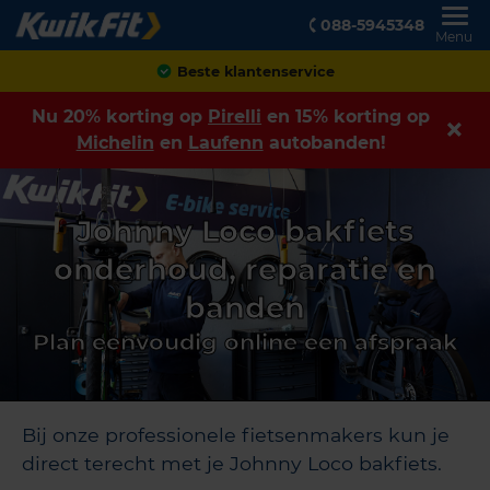
088-5945348
Menu
Beste klantenservice
Nu 20% korting op
Pirelli
en 15% korting op
Michelin
en
Laufenn
autobanden!
Johnny Loco bakfiets
onderhoud, reparatie en
banden
Plan eenvoudig online een afspraak
Bij onze professionele fietsenmakers kun je
direct terecht met je Johnny Loco bakfiets.