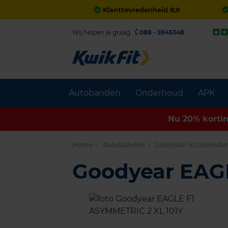
Klanttevredenheid 8,9
Wij helpen je graag.
088 - 5945348
Autobanden
Onderhoud
APK
Nu 20% korti
Home
Autobanden
Goodyear autobande
Goodyear EAG