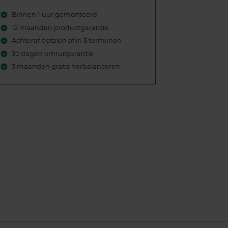
Binnen 1 uur gemonteerd
12 maanden productgarantie
Achteraf betalen of in 3 termijnen
30 dagen omruilgarantie
3 maanden gratis herbalanceren