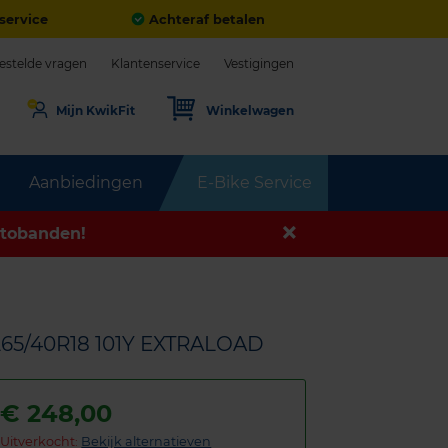
service
Achteraf betalen
estelde vragen
Klantenservice
Vestigingen
Mijn KwikFit
Winkelwagen
Aanbiedingen
E-Bike Service
tobanden!
265/40R18 101Y EXTRALOAD
€
248,00
Uitverkocht:
Bekijk alternatieven