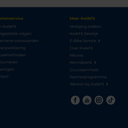
antenservice
Meer KwikFit
n KwikFit
Vestiging zoeken
lgestelde vragen
KwikFit Zakelijk
gemene voorwaarden
E-Bike Service
vacyverklaring
Over KwikFit
taalmethoden
Nieuws
tourneren
Kennisbank
varingen
Duurzaamheid
ntact
Partnerprogramma
Werken bij KwikFit
Facebook
Youtube
Instagra
Tikto