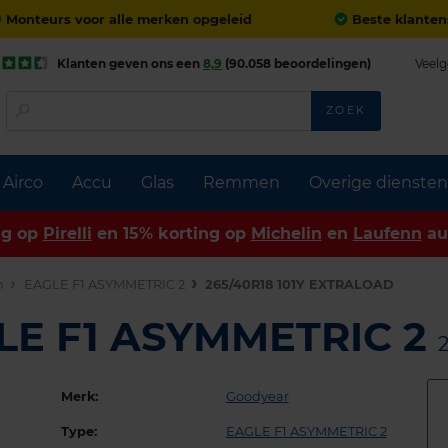
Monteurs voor alle merken opgeleid
Beste klanten
Klanten geven ons een
8,9
(90.058 beoordelingen)
Veelg
ZOEK
Airco
Accu
Glas
Remmen
Overige diensten
ng op
Pirelli
en 15% korting op
Michelin
en
Laufenn
au
n
EAGLE F1 ASYMMETRIC 2
265/40R18 101Y EXTRALOAD
LE F1 ASYMMETRIC 2
Merk:
Goodyear
Type:
EAGLE F1 ASYMMETRIC 2