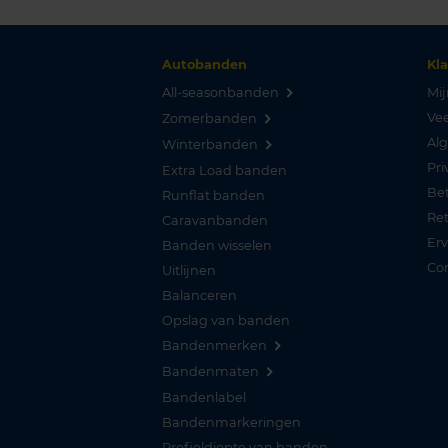
Autobanden
Kl
All-seasonbanden
Mij
Vee
Zomerbanden
Al
Winterbanden
Pri
Extra Load banden
Be
Runflat banden
Re
Caravanbanden
Er
Banden wisselen
Co
Uitlijnen
Balanceren
Opslag van banden
Bandenmerken
Bandenmaten
Bandenlabel
Bandenmarkeringen
Profieldiepte van banden