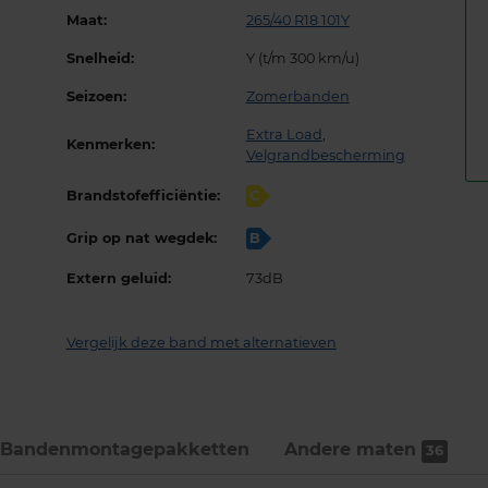
Maat:
265/40 R18 101Y
Snelheid:
Y (t/m 300 km/u)
Seizoen:
Zomerbanden
Extra Load
,
Kenmerken:
Velgrandbescherming
Brandstofefficiëntie:
C
Grip op nat wegdek:
B
Extern geluid:
73dB
Vergelijk deze band met alternatieven
Bandenmontage­pakketten
Andere maten
36