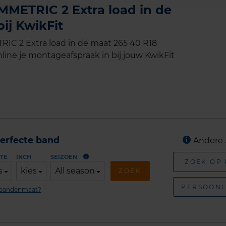
METRIC 2 Extra load in de
ij KwikFit
C 2 Extra load in de maat 265 40 R18
line je montageafspraak in bij jouw KwikFit
erfecte band
Andere 
TE
INCH
SEIZOEN
ZOEK OP
s
kies
All season
ZOEK
PERSOONL
n bandenmaat?