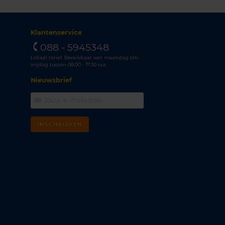
Klantenservice
088 - 5945348
Lokaal tarief. Bereikbaar van maandag t/m
vrijdag tussen 08.00 - 17.30 uur.
Nieuwsbrief
INSCHRIJVEN
m
k