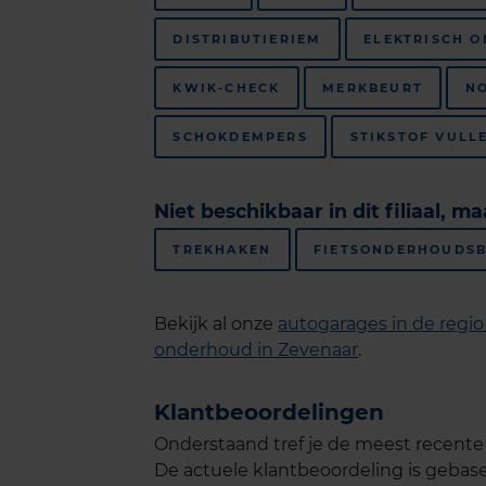
DISTRIBUTIERIEM
ELEKTRISCH 
KWIK-CHECK
MERKBEURT
N
SCHOKDEMPERS
STIKSTOF VULL
Niet beschikbaar in dit filiaal, m
TREKHAKEN
FIETSONDERHOUDS
Bekijk al onze
autogarages in de regi
onderhoud in Zevenaar
.
Klantbeoordelingen
Onderstaand tref je de meest recente k
De actuele klantbeoordeling is geba