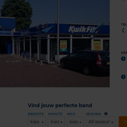
TE
OP
Vind jouw perfecte band
BREEDTE
HOOGTE
INCH
SEIZOEN
kies
kies
kies
All season
Z