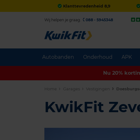
Klanttevredenheid 8,9
Wij helpen je graag.
088 - 5945348
Autobanden
Onderhoud
APK
Nu 20% korti
Home
Garages
Vestigingen
Doesburgs
KwikFit Ze