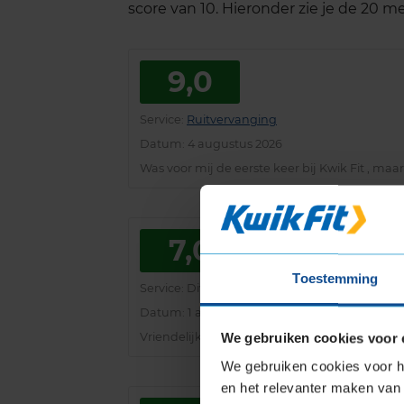
score van 10. Hieronder zie je de 20 
9,0
Service
:
Ruitvervanging
Datum
: 4 augustus 2026
Was voor mij de eerste keer bij Kwik Fit , maa
7,0
Toestemming
Service
: Diversen
Datum
: 1 augustus 2026
We gebruiken cookies voor 
Vriendelijk en behulpzaam personeel
We gebruiken cookies voor he
en het relevanter maken van 