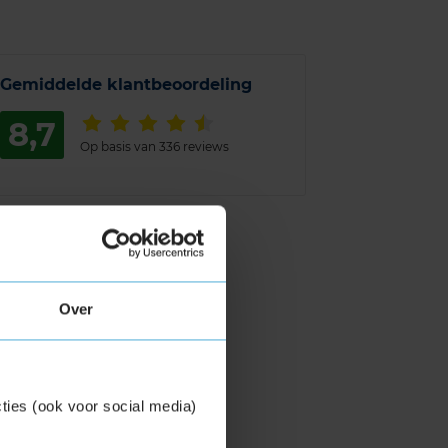
Gemiddelde klantbeoordeling
8,7
Op basis van 336 reviews
Over
ties (ook voor social media)