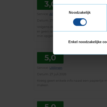
3,0
Toestemmingsselectie
Noodzakelijk
Service
:
APK
Datum
: 27 juli 2026
Volgens deskundigen hoef men de punten nie
er geen reparaties uit laten voeren om toch
min opgelost, en voor een lampje van 0,30 cent 
Enkel noodzakelijke co
5,0
Service
:
Uitlijnen
Datum
: 27 juli 2026
Kreeg geen enkele info naast een papiertje m
maken
5,0