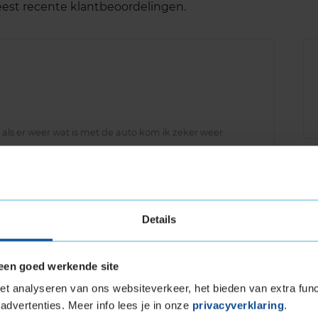
meest recente klantbeoordelingen.
r als er weer wat is met de auto kom ik zeker weer
Details
een goed werkende site
t analyseren van ons websiteverkeer, het bieden van extra func
advertenties. Meer info lees je in onze
privacyverklaring
.