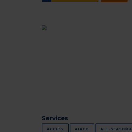
Services
ACCU'S
AIRCO
ALL-SEASON