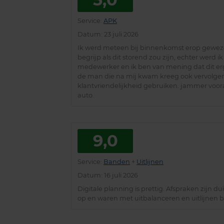
Service
:
APK
Datum
: 23 juli 2026
Ik werd meteen bij binnenkomst erop geweze
begrijp als dit storend zou zijn, echter werd 
medewerker en ik ben van mening dat dit erg 
de man die na mij kwam kreeg ook vervolgens
klantvriendelijkheid gebruiken. jammer voora
auto.
9,0
Service
:
Banden
+
Uitlijnen
Datum
: 16 juli 2026
Digitale planning is prettig. Afspraken zijn 
op en waren met uitbalanceren en uitlijnen bi