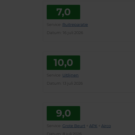
7,0
Service
:
Ruitreparatie
Datum
: 16 juli 2026
10,0
Service
:
Uitlijnen
Datum
: 13 juli 2026
9,0
Service
:
Grote Beurt
+
APK
+
Airco
Datum
: 8 juli 2026