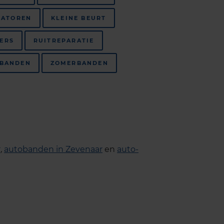
SATOREN
KLEINE BEURT
TERS
RUITREPARATIE
BANDEN
ZOMERBANDEN
r
,
autobanden in Zevenaar
en
auto-