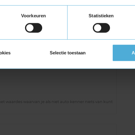
Voorkeuren
Statistieken
t te vermelden en door te geven bij afkeur APK. Men kan
 door de APK te komen, andere garage heeft het met 25
, 15 euro te tellen.
okies
Selectie toestaan
A
et waardes waarvan je als niet auto kenner niets van kunt