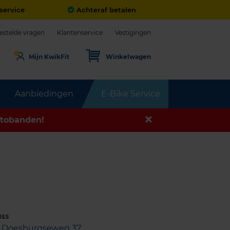
service
Achteraf betalen
estelde vragen
Klantenservice
Vestigingen
Mijn KwikFit
Winkelwagen
Aanbiedingen
E-Bike Service
tobanden!
RES
Doesburgseweg 37