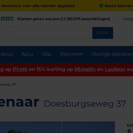
Monteurs voor alle merken opgeleid
Beste klanten
Klanten geven ons een
8,9
(89.975 beoordelingen)
Veelg
ZOEK
Airco
Accu
Glas
Remmen
Overige diensten
ng op
Pirelli
en 15% korting op
Michelin
en
Laufenn
au
eweg 37
venaar
Doesburgseweg 37
AD