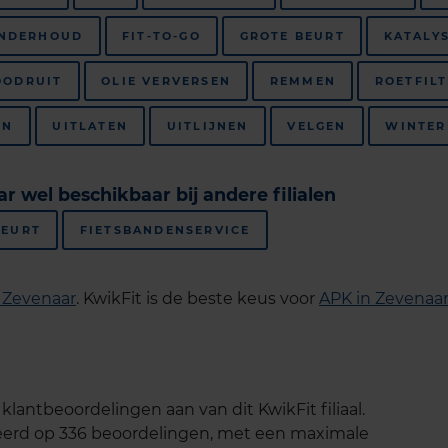
ONDERHOUD
FIT-TO-GO
GROTE BEURT
KATALY
OODRUIT
OLIE VERVERSEN
REMMEN
ROETFIL
EN
UITLATEN
UITLIJNEN
VELGEN
WINTER
aar wel beschikbaar bij andere filialen
BEURT
FIETSBANDENSERVICE
o Zevenaar
.
KwikFit is de beste keus voor
APK in Zevenaa
lantbeoordelingen aan van dit KwikFit filiaal.
seerd op 336 beoordelingen, met een maximale