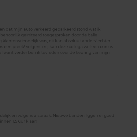
n dat mijn auto verkeerd geparkeerd stond wat ik
ik behoorlijk geïrriteerd toegesproken door de balie
klantonvriendelijk was, dit kan absoluut anders! echter
 een preek! volgens mij kan deze collega wel een cursus
l want verder ben ik tevreden over de keuring van mijn
duidelijk en volgens afspraak. Nieuwe banden liggen er goed
nnen 1,5 uur klaar!