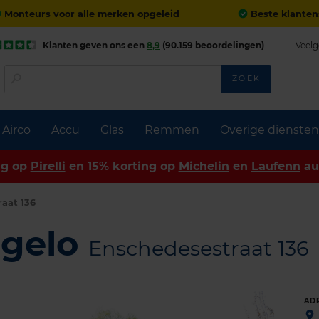
Monteurs voor alle merken opgeleid
Beste klanten
Klanten geven ons een
8,9
(90.159 beoordelingen)
Veelg
ZOEK
Airco
Accu
Glas
Remmen
Overige diensten
ng op
Pirelli
en 15% korting op
Michelin
en
Laufenn
au
aat 136
ngelo
Enschedesestraat 136
AD