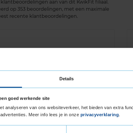
lantbeoordelingen aan van dit KwikFit filiaal.
seerd op 353 beoordelingen, met een maximale
meest recente klantbeoordelingen.
Details
een goed werkende site
t analyseren van ons websiteverkeer, het bieden van extra func
advertenties. Meer info lees je in onze
privacyverklaring
.