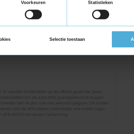
Voorkeuren
Statistieken
okies
Selectie toestaan
A
e. Er werden onderdelen op de offerte gezet die geen
otale kosten om de auto APK-goedgekeurd te krijgen
amheden ben ik dan ook niet akkoord gegaan. De kosten
aren voor de APK bleken uiteindelijk vele malen lager.
n of ik recht had op een herkeuring.