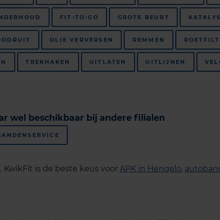
ONDERHOUD
FIT-TO-GO
GROTE BEURT
KATALY
OODRUIT
OLIE VERVERSEN
REMMEN
ROETFIL
EN
TREKHAKEN
UITLATEN
UITLIJNEN
VEL
aar wel beschikbaar bij andere filialen
BANDENSERVICE
o
.
KwikFit is de beste keus voor
APK in Hengelo
,
autoban