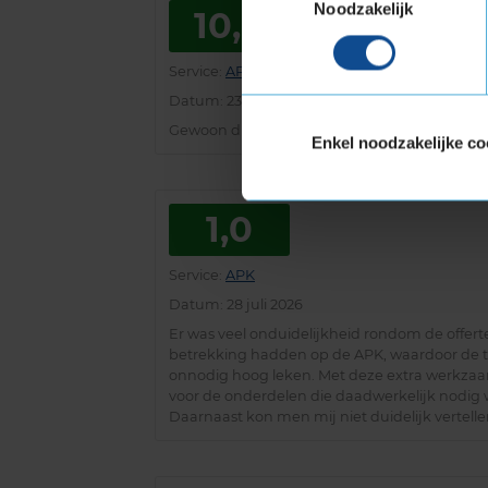
Noodzakelijk
10,0
Service
:
APK
Datum
: 23 juli 2026
Gewoon duidelijk en snel.
Enkel noodzakelijke co
1,0
Service
:
APK
Datum
: 28 juli 2026
Er was veel onduidelijkheid rondom de offert
betrekking hadden op de APK, waardoor de t
onnodig hoog leken. Met deze extra werkza
voor de onderdelen die daadwerkelijk nodig w
Daarnaast kon men mij niet duidelijk vertelle