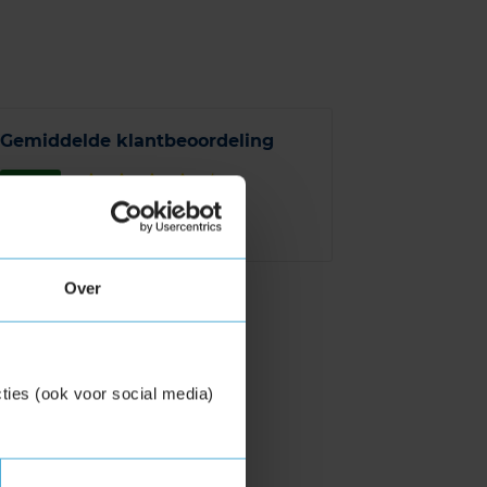
Gemiddelde klantbeoordeling
9,1
Op basis van 353 reviews
Over
ties (ook voor social media)