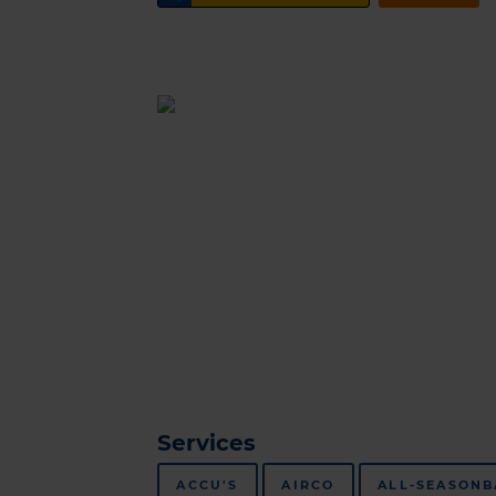
Services
ACCU'S
AIRCO
ALL-SEASON