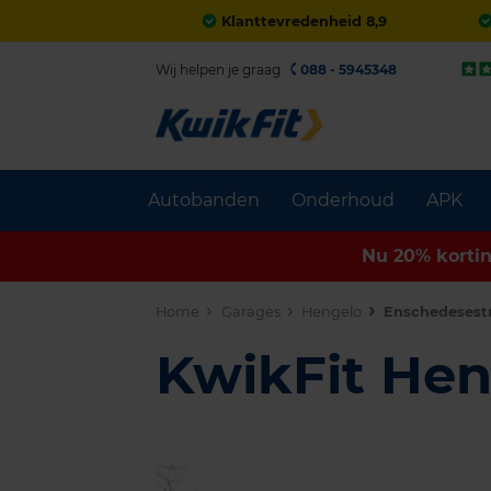
Klanttevredenheid 8,9
Wij helpen je graag.
088 - 5945348
Autobanden
Onderhoud
APK
Nu 20% korti
Home
Garages
Hengelo
Enschedesestr
KwikFit He