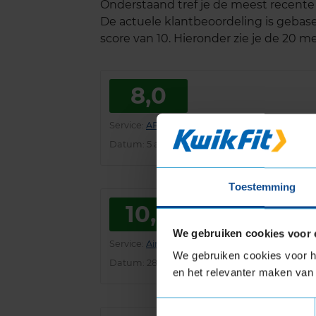
Onderstaand tref je de meest recente k
De actuele klantbeoordeling is geba
score van 10. Hieronder zie je de 20 
8,0
Service
:
APK
Datum
: 5 augustus 2026
Toestemming
10,0
We gebruiken cookies voor 
Service
:
Airco-check
We gebruiken cookies voor he
Datum
: 28 juli 2026
en het relevanter maken van 
Toestemmingsselectie