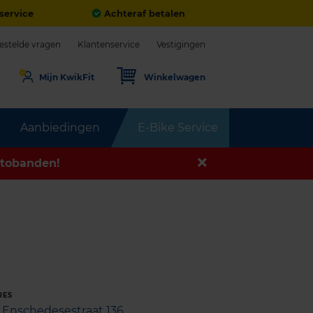
service
Achteraf betalen
estelde vragen
Klantenservice
Vestigingen
Mijn KwikFit
Winkelwagen
Aanbiedingen
E-Bike Service
tobanden!
RES
Enschedesestraat 136