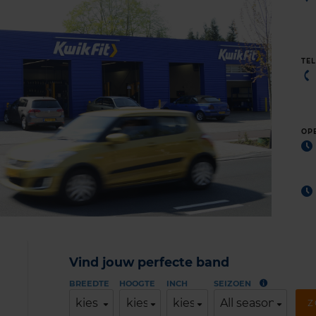
TE
OP
Vind jouw perfecte band
BREEDTE
HOOGTE
INCH
SEIZOEN
kies
kies
kies
All season
Z