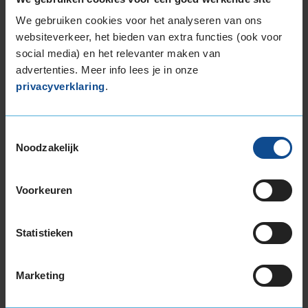
Onderstaand tref je de meest recente
We gebruiken cookies voor het analyseren van ons
klantbeoordelingen aan van dit KwikFit filiaal. De
websiteverkeer, het bieden van extra functies (ook voor
actuele klantbeoordeling is gebaseerd op 390
social media) en het relevanter maken van
beoordelingen, met een maximale score van 10.
advertenties. Meer info lees je in onze
Hieronder zie je de 20 meest recente
privacyverklaring
.
klantbeoordelingen.
Toestemmingsselectie
Gemiddelde klantbeoordeling
Noodzakelijk
9,1
Voorkeuren
Op basis van 390 reviews
Statistieken
Service
:
Banden
10,0
Marketing
Datum
: 3 augustus 2026