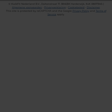
©
KwikFit Nederland B.V., Daltonstraat 17, 3846BX Harderwijk, KvK 08017845 |
Algemene voorwaarden
•
Privacyverklaring
•
Cookiebeleid
•
Disclaimer
This site is protected by reCAPTCHA and the Google
Privacy Policy
and
Terms of
Service
apply.