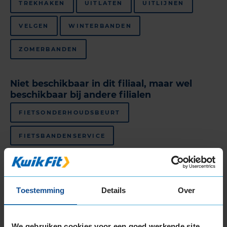
TREKHAKEN
UITLATEN
UITLIJNEN
VELGEN
WINTERBANDEN
ZOMERBANDEN
Niet beschikbaar in dit filiaal, maar wel
beschikbaar bij andere filialen
FIETSONDERHOUDSBEURT
FIETSBANDENSERVICE
Bekijk al onze
autogarages in Enschede
.
KwikFit is
de beste keus voor
APK in Enschede
,
autobanden
Toestemming
Details
Over
in Enschede
en
auto-onderhoud in Enschede
.
Klantbeoordelingen
We gebruiken cookies voor een goed werkende site