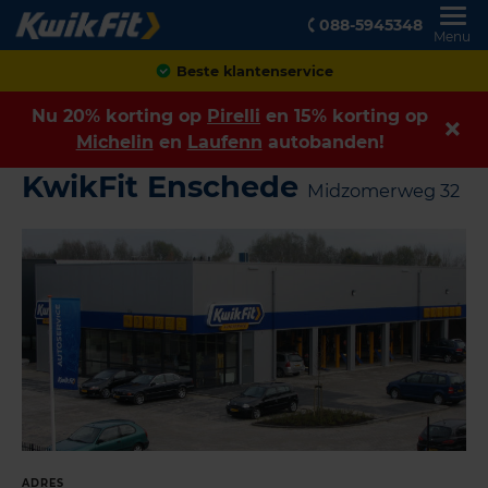
088-5945348
Menu
Achteraf betalen
Nu 20% korting op
Pirelli
en 15% korting op
Michelin
en
Laufenn
autobanden!
KwikFit Enschede
Midzomerweg 32
ADRES