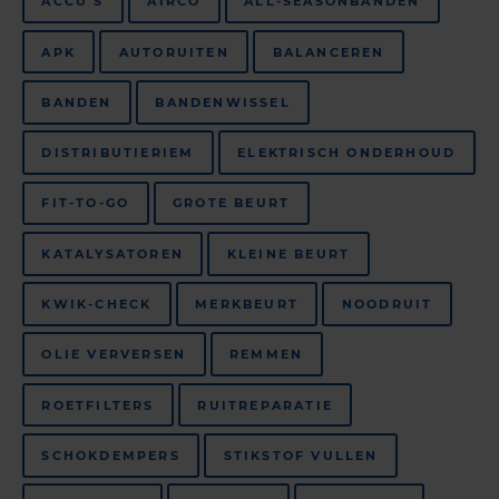
ACCU'S
AIRCO
ALL-SEASONBANDEN
APK
AUTORUITEN
BALANCEREN
BANDEN
BANDENWISSEL
DISTRIBUTIERIEM
ELEKTRISCH ONDERHOUD
FIT-TO-GO
GROTE BEURT
KATALYSATOREN
KLEINE BEURT
KWIK-CHECK
MERKBEURT
NOODRUIT
OLIE VERVERSEN
REMMEN
ROETFILTERS
RUITREPARATIE
SCHOKDEMPERS
STIKSTOF VULLEN