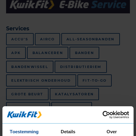
Services
ACCU'S
AIRCO
ALL-SEASONBANDEN
APK
BALANCEREN
BANDEN
BANDENWISSEL
DISTRIBUTIERIEM
ELEKTRISCH ONDERHOUD
FIT-TO-GO
GROTE BEURT
KATALYSATOREN
KLEINE BEURT
KWIK-CHECK
MERKBEURT
NOODRUIT
Toestemming
Details
Over
OLIE VERVERSEN
REMMEN