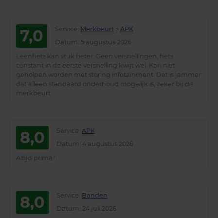
Service
:
Merkbeurt
+
APK
7,0
Datum
: 5 augustus 2026
Leenfiets kan stuk beter. Geen versnellingen, fiets
constant in de eerste versnelling kwijt wel. Kan niet
geholpen worden met storing infotainment. Dat is jammer
dat alleen standaard onderhoud mogelijk is, zeker bij de
merkbeurt.
Service
:
APK
8,0
Datum
: 4 augustus 2026
Altijd prima !
Service
:
Banden
8,0
Datum
: 24 juli 2026