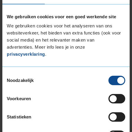
ROETFILTERS
RUITREPARATIE
We gebruiken cookies voor een goed werkende site
We gebruiken cookies voor het analyseren van ons
SCHOKDEMPERS
STIKSTOF VULLEN
websiteverkeer, het bieden van extra functies (ook voor
TREKHAKEN
UITLATEN
UITLIJNEN
social media) en het relevanter maken van
advertenties. Meer info lees je in onze
VELGEN
WINTERBANDEN
privacyverklaring
.
ZOMERBANDEN
FIETSONDERHOUDSBEURT
Toestemmingsselectie
FIETSBANDENSERVICE
Noodzakelijk
Voorkeuren
Niet beschikbaar in dit filiaal, maar wel
beschikbaar bij andere filialen
Statistieken
AUTORUITEN