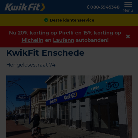
088-5945348
Menu
Achteraf betalen
Nu 20% korting op
Pirelli
en 15% korting op
Michelin
en
Laufenn
autobanden!
KwikFit Enschede
Hengelosestraat 74