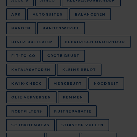
ACCU'S
AIRCO
ALL-SEASONBANDEN
APK
AUTORUITEN
BALANCEREN
BANDEN
BANDENWISSEL
DISTRIBUTIERIEM
ELEKTRISCH ONDERHOUD
FIT-TO-GO
GROTE BEURT
KATALYSATOREN
KLEINE BEURT
KWIK-CHECK
MERKBEURT
NOODRUIT
OLIE VERVERSEN
REMMEN
ROETFILTERS
RUITREPARATIE
SCHOKDEMPERS
STIKSTOF VULLEN