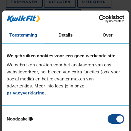
TREKHAKEN
UITLATEN
UITLIJNEN
VELGEN
WINTERBANDEN
ZOMERBANDEN
Toestemming
Details
Over
Niet beschikbaar in dit filiaal, maar wel
beschikbaar bij andere filialen
We gebruiken cookies voor een goed werkende site
We gebruiken cookies voor het analyseren van ons
FIETSONDERHOUDSBEURT
websiteverkeer, het bieden van extra functies (ook voor
FIETSBANDENSERVICE
social media) en het relevanter maken van
advertenties. Meer info lees je in onze
privacyverklaring
.
Bekijk al onze
autogarages in de regio De Meern
.
KwikFit is de beste keus voor
APK in De Meern
,
autobanden in De Meern
en
auto-onderhoud in
Toestemmingsselectie
Noodzakelijk
De Meern
.