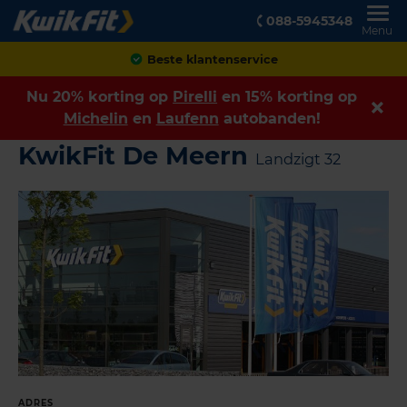
088-5945348
Menu
Beste klantenservice
Nu 20% korting op
Pirelli
en 15% korting op
Michelin
en
Laufenn
autobanden!
KwikFit De Meern
Landzigt 32
ADRES