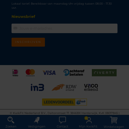
Lokaal tarief. Bereikbaar van maandag t/m vrijdag tussen 08.00 - 17.30
uur.
Nieuwsbrief
INSCHRIJVEN
©
KwikFit Nederland B.V., Daltonstraat 17, 3846BX Harderwijk, KvK 08017845 |
Algemene voorwaarden
•
Privacyverklaring
•
Cookiebeleid
•
Disclaimer
This site is protected by reCAPTCHA and the Google
Privacy Policy
and
Terms of
Service
apply.
Zoeken
Vestigingen
Contact
Mijn KwikFit
Winkelwagen