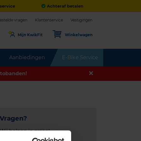
service
Achteraf betalen
estelde vragen
Klantenservice
Vestigingen
Mijn KwikFit
Winkelwagen
Aanbiedingen
E-Bike Service
tobanden!
Vragen?
Wij helpen je graag!