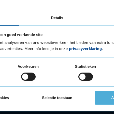
 op juiste tijd en de juiste plaats te leveren.
vertermijn niet wordt gehaald, bijvoorbeeld
Details
erancier die niet tijdig levert. Vervelend, maar
ring is.
een goed werkende site
t analyseren van ons websiteverkeer, het bieden van extra func
advertenties. Meer info lees je in onze
privacyverklaring
.
Voorkeuren
Statistieken
okies
Selectie toestaan
A
antenservice
Meer KwikFit
n KwikFit
Vestiging zoeken