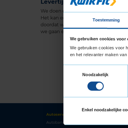
Levertijden banden
We doen er alles aan om onze producten
Het kan een keer voorkomen dat de le
Toestemming
doordat wij afhankelijk zijn van een lev
we gaan er vanuit dat dit een uitzonde
We gebruiken cookies voor 
We gebruiken cookies voor he
en het relevanter maken van 
Toestemmingsselectie
Noodzakelijk
Enkel noodzakelijke co
Autoservice
Kl
Autobanden
Mij