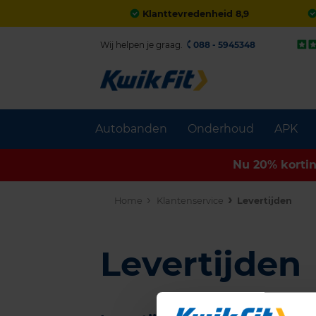
Klanttevredenheid 8,9
Wij helpen je graag.
088 - 5945348
Autobanden
Onderhoud
APK
Nu 20% korti
Home
Klantenservice
Levertijden
Levertijden