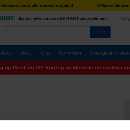
Monteurs voor alle merken opgeleid
Beste klanten
Klanten geven ons een
8,9
(90.105 beoordelingen)
Veelg
ZOEK
Airco
Accu
Glas
Remmen
Overige diensten
ng op
Pirelli
en 15% korting op
Michelin
en
Laufenn
au