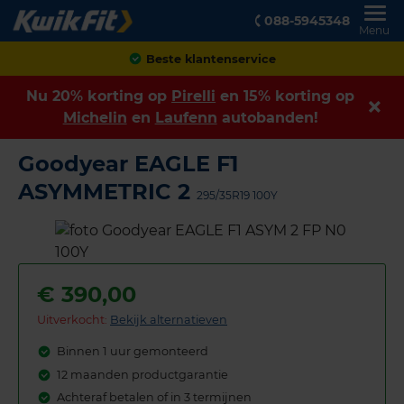
088-5945348
Menu
Achteraf betalen
Nu 20% korting op
Pirelli
en 15% korting op
Michelin
en
Laufenn
autobanden!
Goodyear EAGLE F1
ASYMMETRIC 2
295/35R19 100Y
€
390,00
Uitverkocht:
Bekijk alternatieven
Binnen 1 uur gemonteerd
12 maanden productgarantie
Achteraf betalen of in 3 termijnen