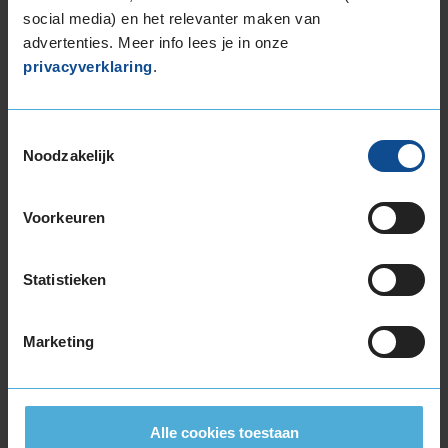
social media) en het relevanter maken van
advertenties. Meer info lees je in onze
privacyverklaring
.
Bandenmontagepakketten
Kies je
Toestemmingsselectie
Noodzakelijk
bandenmaat omvang (inch)
Voorkeuren
Statistieken
Montage Veilig & Zeker
€ 40,-
Per band
Marketing
Montage
M
Balanceren
B
Alle cookies toestaan