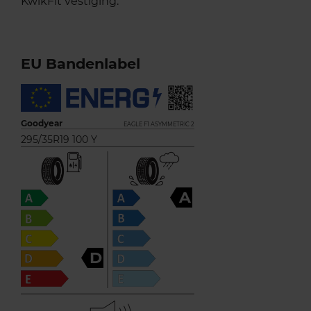
KwikFit vestiging.
EU Bandenlabel
Goodyear
EAGLE F1 ASYMMETRIC 2
295/35R19 100 Y
A
D