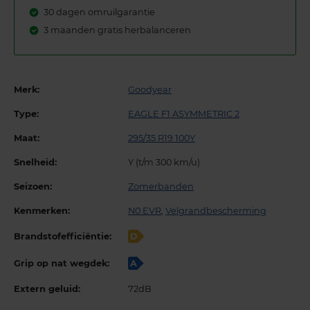
30 dagen omruilgarantie
3 maanden gratis herbalanceren
Merk:
Goodyear
Type:
EAGLE F1 ASYMMETRIC 2
Maat:
295/35 R19 100Y
Snelheid:
Y (t/m 300 km/u)
Seizoen:
Zomerbanden
Kenmerken:
N0 EVR
,
Velgrandbescherming
Brandstofefficiëntie:
D
Grip op nat wegdek:
A
Extern geluid:
72dB