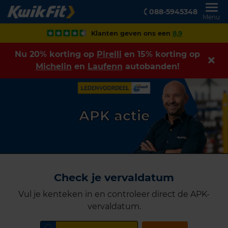
088-5945348
Menu
Klanten geven ons een
8,9
Nu 20% korting op
Pirelli
en 15% korting op
Michelin
en
Laufenn
autobanden!
APK actie
Check je vervaldatum
Vul je kenteken in en controleer direct de APK-
vervaldatum.