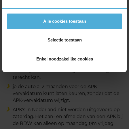
Je kunt je auto van tevoren op bepaalde
basispunten heel goed zelf controleren.
Alle cookies toestaan
MEER TIPS VOORBEREIDING APK
Selectie toestaan
Wist je dat?
Enkel noodzakelijke cookies
als je vandaag een afspraak voor een APK
maakt, je auto vaak de volgende werkdag al
terecht kan.
je de auto al 2 maanden vóór de APK-
vervaldatum kunt laten keuren, zonder dat de
APK-vervaldatum wijzigt.
APK's in Nederland niet worden uitgevoerd op
zaterdag. Het aan- en afmelden van een APK bij
de RDW kan alleen op maandag t/m vrijdag.