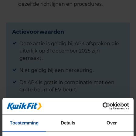
dezelfde richtlijnen en procedures.
Actievoorwaarden
Deze actie is geldig bij APK-afspraken die
uiterlijk op 31 december 2025 zijn
gemaakt.
Niet geldig bij een herkeuring.
De APK is gratis in combinatie met een
grote beurt of EV beurt.
Zo profiteer je van ANWB
Toestemming
Details
Over
Ledenvoordeel op APK
Maak online een afspraak voor je APK en klik in