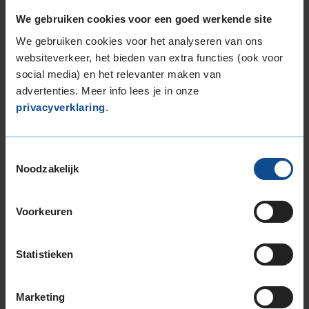
je winkelwagen op "Activeer het ANWB
We gebruiken cookies voor een goed werkende site
Ledenvoordeel".
We gebruiken cookies voor het analyseren van ons
Vul je ANWB lidmaatschapsnummer in (te
websiteverkeer, het bieden van extra functies (ook voor
vinden in de ANWB app) en de prijs wordt
social media) en het relevanter maken van
direct aangepast.
advertenties. Meer info lees je in onze
privacyverklaring
.
Maak je de afspraak in onze vestiging, dan
wordt de korting verleend op vertoon van je
ANWB lidmaatschapspas.
Toestemmingsselectie
Noodzakelijk
Tips APK keuring
Voorkeuren
Komt jouw auto door de APK?
Laat de keuring je geen stress bezorgen en
Statistieken
bereid je (auto) goed voor op de APK. Ook
voor de APK geldt: een goede voorbereiding
is het halve werk. En het kan je geld schelen.
Marketing