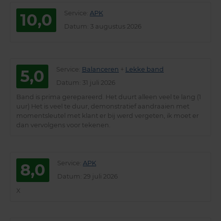
Service
:
APK
10,0
Datum
: 3 augustus 2026
Service
:
Balanceren
+
Lekke band
5,0
Datum
: 31 juli 2026
Band is prima gerepareerd. Het duurt alleen veel te lang (1
uur) Het is veel te duur, demonstratief aandraaien met
momentsleutel met klant er bij werd vergeten, ik moet er
dan vervolgens voor tekenen.
Service
:
APK
8,0
Datum
: 29 juli 2026
X