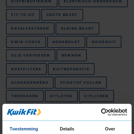
DISTRIBUTIERIEM
ELEKTRISCH ONDERHOUD
FIT-TO-GO
GROTE BEURT
KATALYSATOREN
KLEINE BEURT
KWIK-CHECK
MERKBEURT
NOODRUIT
OLIE VERVERSEN
REMMEN
ROETFILTERS
RUITREPARATIE
SCHOKDEMPERS
STIKSTOF VULLEN
TREKHAKEN
UITLATEN
UITLIJNEN
VELGEN
WINTERBANDEN
ZOMERBANDEN
Toestemming
Details
Over