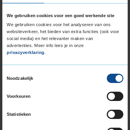
Niet beschikbaar in dit filiaal, maar wel
beschikbaar bij andere filialen
We gebruiken cookies voor een goed werkende site
We gebruiken cookies voor het analyseren van ons
FIETSONDERHOUDSBEURT
websiteverkeer, het bieden van extra functies (ook voor
social media) en het relevanter maken van
FIETSBANDENSERVICE
advertenties. Meer info lees je in onze
privacyverklaring
.
Bekijk al onze
autogarages in Utrecht
.
KwikFit is de
beste keus voor
APK in Utrecht
,
autobanden in
Toestemmingsselectie
Utrecht
en
auto-onderhoud in Utrecht
.
Noodzakelijk
Klantbeoordelingen
Voorkeuren
Onderstaand tref je de meest recente
klantbeoordelingen aan van dit KwikFit filiaal. De
actuele klantbeoordeling is gebaseerd op 598
Statistieken
beoordelingen, met een maximale score van 10.
Hieronder zie je de 20 meest recente