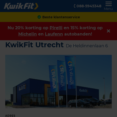
088-5945348
Menu
Beste klantenservice
Nu 20% korting op
Pirelli
en 15% korting op
Michelin
en
Laufenn
autobanden!
KwikFit Utrecht
De Heldinnenlaan 6
ADRES