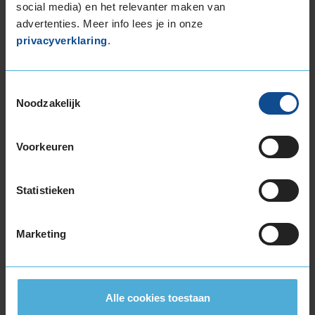
185/55R16 87V EXTRALOAD
social media) en het relevanter maken van
195/45R16 84V EXTRALOAD
advertenties. Meer info lees je in onze
privacyverklaring
.
195/50R16 88V EXTRALOAD
195/55R16 87V
195/55R16 91H EXTRALOAD
Toestemmingsselectie
195/60R16 93V EXTRALOAD
Noodzakelijk
205/45R16 83H
205/55R16 94H EXTRALOAD
Voorkeuren
205/55R16 94V EXTRALOAD
205/55R16 94W EXTRALOAD RUNFLAT
205/60R16 96H EXTRALOAD
Statistieken
205/60R16 96V EXTRALOAD
205/65R16 95H
Marketing
215/45R16 90V EXTRALOAD
215/55R16 97V EXTRALOAD
215/55R16 97W EXTRALOAD
215/60R16 99V EXTRALOAD
Alle cookies toestaan
215/65R16 102V EXTRALOAD