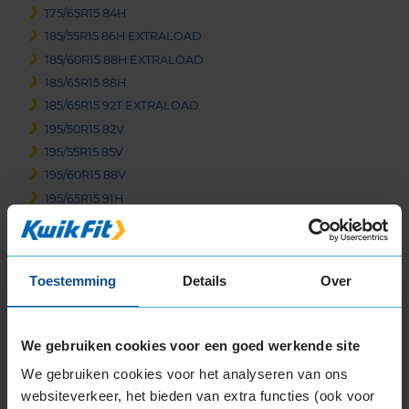
175/65R15 84H
185/55R15 86H EXTRALOAD
185/60R15 88H EXTRALOAD
185/65R15 88H
185/65R15 92T EXTRALOAD
195/50R15 82V
195/55R15 85V
195/60R15 88V
195/65R15 91H
195/65R15 91V
195/65R15 95H EXTRALOAD
205/60R15 91V
Toestemming
Details
Over
205/60R15 91V
205/65R15 94H
205/70R15 96T
We gebruiken cookies voor een goed werkende site
16-inch banden
We gebruiken cookies voor het analyseren van ons
185/50R16 81H
websiteverkeer, het bieden van extra functies (ook voor