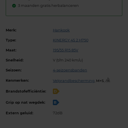
3 maanden gratis herbalanceren
Merk:
Hankook
Type:
KINERGY 4S 2 H750
Maat:
195/55 R15 85V
Snelheid:
V (t/m 240 km/u)
Seizoen:
4-seizoensbanden
Kenmerken:
Velgrandbescherming
,
,
Brandstofefficiëntie:
D
Grip op nat wegdek:
B
Extern geluid:
72dB