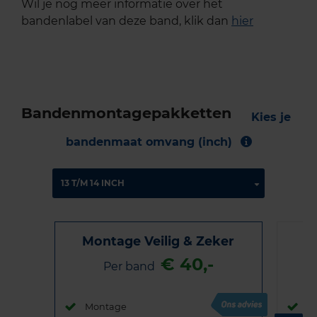
Wil je nog meer informatie over het
bandenlabel van deze band, klik dan
hier
Bandenmontagepakketten
Kies je
bandenmaat omvang (inch)
Montage Veilig & Zeker
€ 40,-
Per band
Montage
M