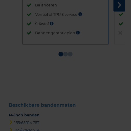
Balanceren
B
Ventiel of TPMS service
Ve
Stikstof
St
Bandengarantieplan
B
Item
1
of
3
Beschikbare bandenmaten
14-inch banden
155/65R14 75T
165/60R14 75H