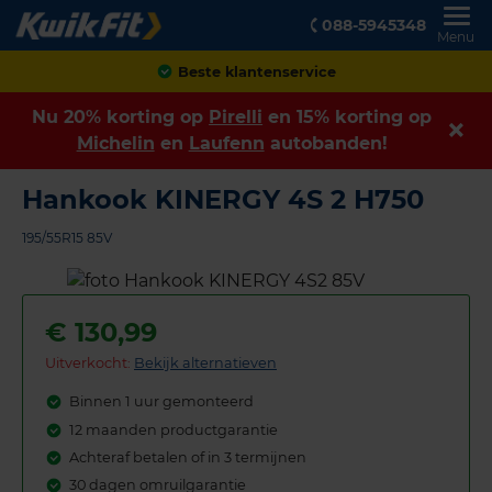
088-5945348
Menu
Achteraf betalen
Nu 20% korting op
Pirelli
en 15% korting op
Michelin
en
Laufenn
autobanden!
Hankook KINERGY 4S 2 H750
195/55R15 85V
€
130,99
Uitverkocht:
Bekijk alternatieven
Binnen 1 uur gemonteerd
12 maanden productgarantie
Achteraf betalen of in 3 termijnen
30 dagen omruilgarantie