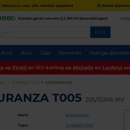
Monteurs voor alle merken opgeleid
Beste klanten
Klanten geven ons een
8,9
(90.114 beoordelingen)
Veelg
ZOEK
Airco
Accu
Glas
Remmen
Overige diensten
ng op
Pirelli
en 15% korting op
Michelin
en
Laufenn
au
den
TURANZA T005
205/55R16 91V
TURANZA T005
205/55R16 91V
Merk:
Bridgestone
Type:
TURANZA T005