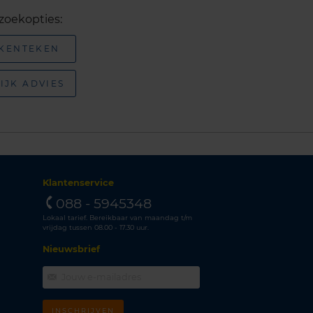
zoekopties:
 KENTEKEN
IJK ADVIES
Klantenservice
088 - 5945348
Lokaal tarief. Bereikbaar van maandag t/m
vrijdag tussen 08.00 - 17.30 uur.
Nieuwsbrief
INSCHRIJVEN