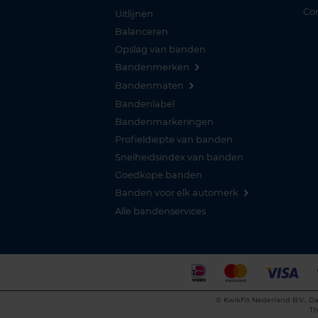
Co
Uitlijnen
Balanceren
Opslag van banden
Bandenmerken
Bandenmaten
Bandenlabel
Bandenmarkeringen
Profieldiepte van banden
Snelheidsindex van banden
Goedkope banden
Banden voor elk automerk
Alle bandenservices
©
KwikFit Nederland B.V., Da
Th