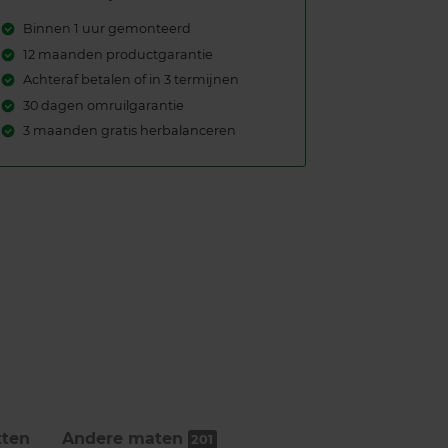
Binnen 1 uur gemonteerd
12 maanden productgarantie
Achteraf betalen of in 3 termijnen
30 dagen omruilgarantie
3 maanden gratis herbalanceren
ten
Andere maten
201