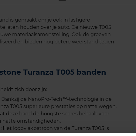
d is gemaakt om je ook in lastigere
te laten houden over je auto. De nieuwe T005
euwe materiaalsamenstelling. Ook de groeven
liseerd en bieden nog betere weerstand tegen
gestone Turanza T005 banden
idt zich door zijn:
 Dankzij de NanoPro-Tech™-technologie in de
za T005 superieure prestaties op natte wegen.
dat deze band de hoogste scores behaalt voor
n natte omstandigheden.
: Het loopvlakpatroon van de Turanza T005 is
eren, waardoor het risico op aquaplaning