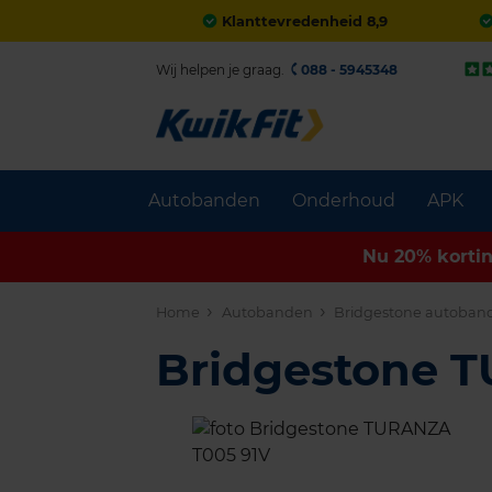
Klanttevredenheid 8,9
Wij helpen je graag.
088 - 5945348
Autobanden
Onderhoud
APK
Nu 20% korti
Home
Autobanden
Bridgestone autoban
Bridgestone 