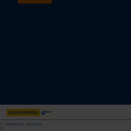
m
k
ng
•
Cookiebeleid
•
Disclaimer
ly.