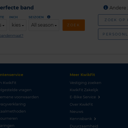
erfecte band
Andere 
TE
INCH
SEIZOEN
ZOEK OP
s
kies
All season
ZOEK
PERSOONL
n bandenmaat?
antenservice
Meer KwikFit
n KwikFit
Vestiging zoeken
lgestelde vragen
KwikFit Zakelijk
gemene voorwaarden
E-Bike Service
vacyverklaring
Over KwikFit
taalmethoden
Nieuws
tourneren
Kennisbank
varingen
Duurzaamheid