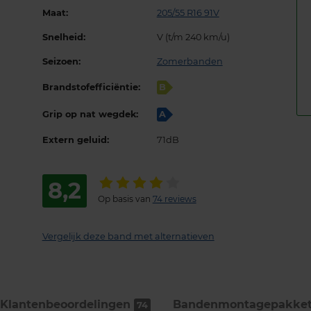
Maat:
205/55 R16 91V
Snelheid:
V (t/m 240 km/u)
Seizoen:
Zomerbanden
Brandstofefficiëntie:
B
Grip op nat wegdek:
A
Extern geluid:
71dB
8,2
Op basis van
74 reviews
Vergelijk deze band met alternatieven
Klantenbeoordelingen
Bandenmontage­pakket
74