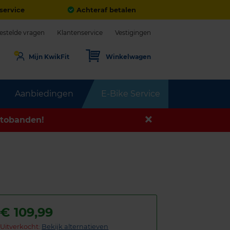
service
Achteraf betalen
estelde vragen
Klantenservice
Vestigingen
Mijn KwikFit
Winkelwagen
Aanbiedingen
E-Bike Service
tobanden!
€
109,99
Uitverkocht:
Bekijk alternatieven