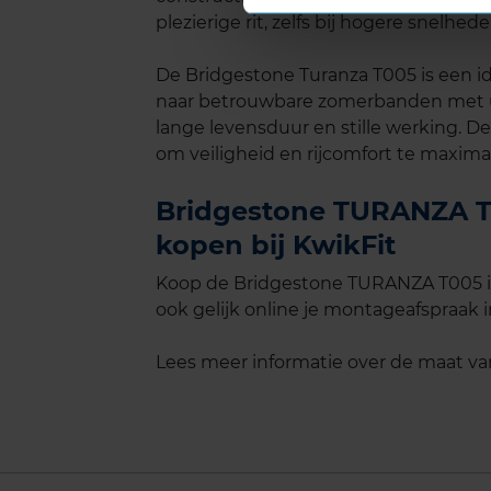
plezierige rit, zelfs bij hogere snelhede
De Bridgestone Turanza T005 is een id
naar betrouwbare zomerbanden met u
lange levensduur en stille werking. 
om veiligheid en rijcomfort te maximal
Bridgestone TURANZA T0
kopen bij KwikFit
Koop de Bridgestone TURANZA T005 in
ook gelijk online je montageafspraak in
Lees meer informatie over de maat v