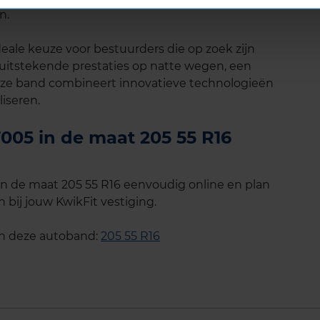
n.
eale keuze voor bestuurders die op zoek zijn
itstekende prestaties op natte wegen, een
Deze band combineert innovatieve technologieën
iseren.
05 in de maat 205 55 R16
 de maat 205 55 R16 eenvoudig online en plan
 bij jouw KwikFit vestiging.
an deze autoband:
205 55 R16