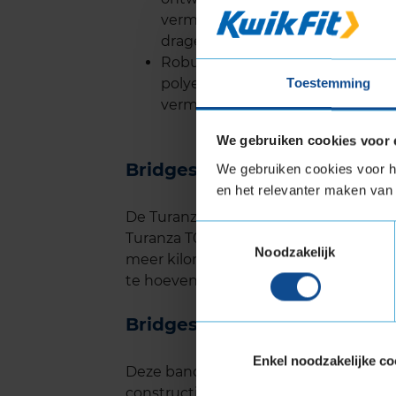
vermindert. Hoge blokken in h
dragen bij aan de veiligheid bij r
Robuuste constructie: De band i
polyester en staal, wat niet alle
Toestemming
vermindert, waardoor je brandsto
We gebruiken cookies voor 
Bridgestone Turanza T005 l
We gebruiken cookies voor he
en het relevanter maken van 
De Turanza T005 heeft een langere le
Toestemmingsselectie
Turanza T001 EVO. Interne tests van B
Noodzakelijk
meer kilometrage behaalt, wat beteke
te hoeven vervangen.
Bridgestone Turanza T005 g
Enkel noodzakelijke co
Deze band is ook ontworpen met comf
constructie zorgen voor een stille rij