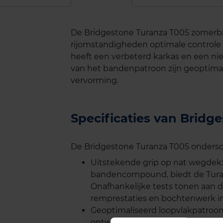
De Bridgestone Turanza T005 zomerban
rijomstandigheden optimale controle 
heeft een verbeterd karkas en een ni
van het bandenpatroon zijn geoptima
vervorming.
Specificaties van Brid
De Bridgestone Turanza T005 ondersche
Uitstekende grip op nat wegdek:
bandencompound, biedt de Turan
Onafhankelijke tests tonen aan 
remprestaties en bochtenwerk i
Geoptimaliseerd loopvlakpatroon
ontworpen om water snel af te vo