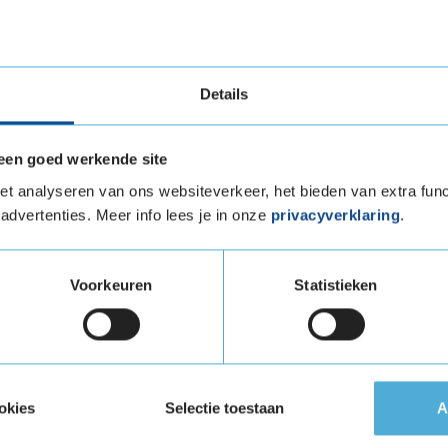
et schoudergebied en een brede middenopening
egen.
s opgebouwd uit duurzame materialen zoals stijf
en de grip verbetert maar ook de rolweerstand
Details
f bespaart.
een goed werkende site
evensduur
t analyseren van ons websiteverkeer, het bieden van extra func
advertenties. Meer info lees je in onze
privacyverklaring
.
vensduur vergeleken met zijn voorganger, de
ridgestone laten zien dat deze band tot 11%
Voorkeuren
Statistieken
nt dat je langer kunt rijden zonder de banden
eluid
okies
Selectie toestaan
A
ort in gedachten. Het loopvlak en de
ervaring, wat bijdraagt aan een comfortabele en