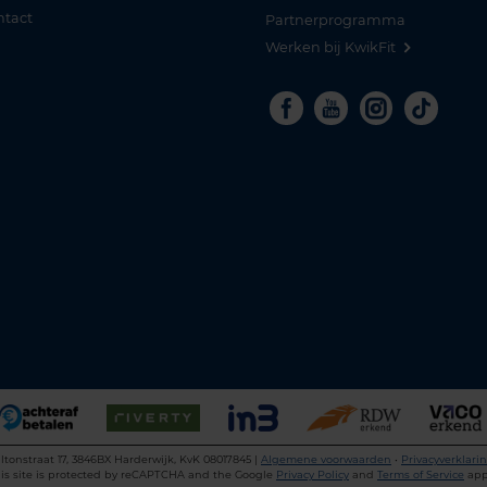
ntact
Partnerprogramma
Werken bij KwikFit
Facebook
Youtube
Instagra
Tikto
ltonstraat 17, 3846BX Harderwijk, KvK 08017845 |
Algemene voorwaarden
•
Privacyverklari
is site is protected by reCAPTCHA and the Google
Privacy Policy
and
Terms of Service
app