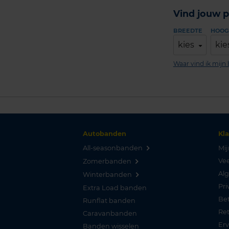
Vind jouw p
BREEDTE
HOOG
kies
kie
Waar vind ik mij
Autobanden
Kl
All-seasonbanden
Mij
Vee
Zomerbanden
Al
Winterbanden
Pri
Extra Load banden
Be
Runflat banden
Re
Caravanbanden
Er
Banden wisselen